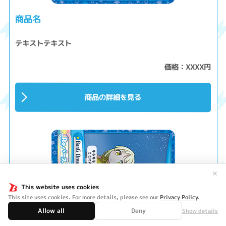
商品名
テキストテキスト
価格：XXXX円
商品の詳細を見る
✕
This website uses cookies
This site uses cookies. For more details, please see our
Privacy Policy
.
Allow all
Deny
Show details