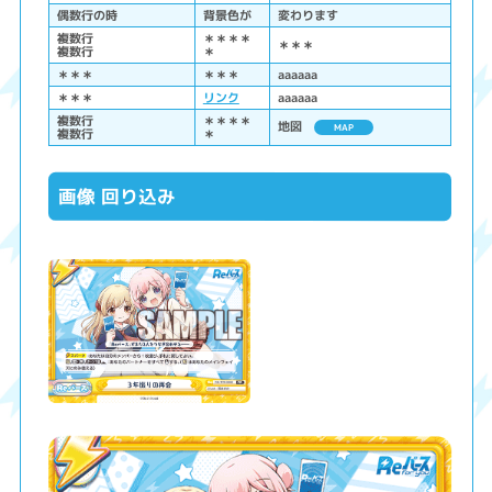
偶数行の時
背景色が
変わります
複数行
＊＊＊＊
＊＊＊
複数行
＊
＊＊＊
＊＊＊
aaaaaa
＊＊＊
リンク
aaaaaa
複数行
＊＊＊＊
地図
MAP
複数行
＊
画像 回り込み