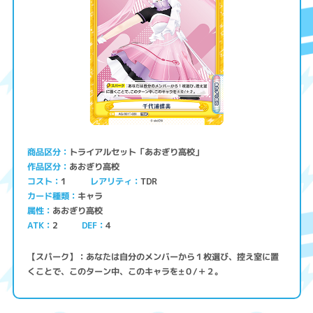
トライアルセット「あおぎり高校」
商品区分
あおぎり高校
作品区分
コスト
レアリティ
TDR
1
キャラ
カード種類
あおぎり高校
属性
ATK
2
4
DEF
【スパーク】：あなたは自分のメンバーから１枚選び、控え室に置
くことで、このターン中、このキャラを±０/＋２。