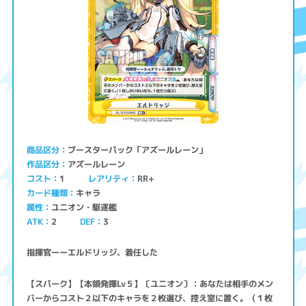
ブースターパック「アズールレーン」
商品区分
アズールレーン
作品区分
コスト
レアリティ
RR+
1
キャラ
カード種類
ユニオン・駆逐艦
属性
ATK
2
3
DEF
指揮官ーーエルドリッジ、着任した
【スパーク】【本領発揮Lv５】〔ユニオン〕：あなたは相手のメン
バーからコスト２以下のキャラを２枚選び、控え室に置く。（１枚