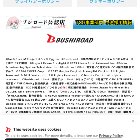
プライバシーポリシー
クッキーポリシー
©BanG Dream! Project ©Craft Egg Inc. ©Bushiroad ©異世界かるてっと／ＫＡＤＯＫＡＷＡ ©
上海アリス幻樂団 ©Project Revue Starlight © 2023 Ateam Entertainment Inc. ©Tokyo
Broadcasting System Television, Inc. ©Bushiroad ©Koi・芳文社／ご注文はBLOOM製作委員会で
すか？ © 2016 COVER Corp. © 2017 Manjuu Co.,Ltd. & YongShi Co.,Ltd. All Rights
Reserved. © 2017 Yostar, Inc. All Rights Reserved. © Donuts Co. Ltd. All rights
reserved. ©Bushiroad illust：西あすか illust: やちぇ(D4DJ) ©円谷プロ ©2018 TRIGGER・
雨宮哲／「GRIDMAN」製作委員会 ©長月達平・株式会社KADOKAWA刊／Re:ゼロから始める異世界生
活2製作委員会 ©2020竜騎士07／ひぐらしの
な
く頃に製作委員会 © New Japan Pro-Wrestling
Co.,Ltd. All right reserved. TM & © TOHO CO., LTD. ©円谷プロ ©2021 TRIGGER・雨宮哲／
「DYNAZENON」製作委員会 © NEXON Games & Yostar ©木緒なち・KADOKAWA／ぼくたちのリメ
イク製作委員会 ©2016 暁なつめ・三嶋くろね／ＫＡＤＯＫＡＷＡ／このすば製作委員会 ©World
Wonder Ring STARDOM © VISUAL ARTS/Key/KAGINADO ©あfろ・芳文社／野外活動委員会 ©C4
Connect Inc. ©てっぺんグランプリ実行委員会 ©Spider Lily／アニプレックス・ABCアニメーショ
ン・BS11 ©福本伸行／講談社 ®KODANSHA ©TYPE-MOON / FGC PROJECT ©柴・伏瀬・講談社／
転スラ日記製作委員会 ®KODANSHA ©2023 暁なつめ・三嶋くろね／KADOKAWA／このすば爆焔製作
委員会 ©Bandai Namco Entertainment Inc. / PROJECT U149 ©Bandai Namco
✕
Entertainment Inc. ©硬梨菜・不二涼介・講談社／「シャングリラ・フロンティア」製作委員会・MBS
©中村力斗・野澤ゆき子／集英社・君のことが大大大大大好きな製作委員会 ©IIS-P／ぽんのみち製作委
This website uses cookies
員会 ©円谷プロ ©2023 TRIGGER・雨宮哲／「劇場版グリッドマンユニバース」製作委員会 © NEXON
This site uses cookies. For more details, please see our
Privacy Policy
.
Games／アビドス商店街 ©プロジェクトラブライブ！蓮ノ空女学院スクールアイドルクラブ ©「勇気爆