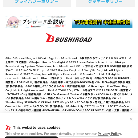
プライバシーポリシー
クッキーポリシー
©BanG Dream! Project ©Craft Egg Inc. ©Bushiroad ©異世界かるてっと／ＫＡＤＯＫＡＷＡ ©
上海アリス幻樂団 ©Project Revue Starlight © 2023 Ateam Entertainment Inc. ©Tokyo
Broadcasting System Television, Inc. ©Bushiroad ©Koi・芳文社／ご注文はBLOOM製作委員会で
すか？ © 2016 COVER Corp. © 2017 Manjuu Co.,Ltd. & YongShi Co.,Ltd. All Rights
Reserved. © 2017 Yostar, Inc. All Rights Reserved. © Donuts Co. Ltd. All rights
reserved. ©Bushiroad illust：西あすか illust: やちぇ(D4DJ) ©円谷プロ ©2018 TRIGGER・
雨宮哲／「GRIDMAN」製作委員会 ©長月達平・株式会社KADOKAWA刊／Re:ゼロから始める異世界生
活2製作委員会 ©2020竜騎士07／ひぐらしの
な
く頃に製作委員会 © New Japan Pro-Wrestling
Co.,Ltd. All right reserved. TM & © TOHO CO., LTD. ©円谷プロ ©2021 TRIGGER・雨宮哲／
「DYNAZENON」製作委員会 © NEXON Games & Yostar ©木緒なち・KADOKAWA／ぼくたちのリメ
イク製作委員会 ©2016 暁なつめ・三嶋くろね／ＫＡＤＯＫＡＷＡ／このすば製作委員会 ©World
Wonder Ring STARDOM © VISUAL ARTS/Key/KAGINADO ©あfろ・芳文社／野外活動委員会 ©C4
Connect Inc. ©てっぺんグランプリ実行委員会 ©Spider Lily／アニプレックス・ABCアニメーショ
ン・BS11 ©福本伸行／講談社 ®KODANSHA ©TYPE-MOON / FGC PROJECT ©柴・伏瀬・講談社／
転スラ日記製作委員会 ®KODANSHA ©2023 暁なつめ・三嶋くろね／KADOKAWA／このすば爆焔製作
委員会 ©Bandai Namco Entertainment Inc. / PROJECT U149 ©Bandai Namco
✕
Entertainment Inc. ©硬梨菜・不二涼介・講談社／「シャングリラ・フロンティア」製作委員会・MBS
©中村力斗・野澤ゆき子／集英社・君のことが大大大大大好きな製作委員会 ©IIS-P／ぽんのみち製作委
This website uses cookies
員会 ©円谷プロ ©2023 TRIGGER・雨宮哲／「劇場版グリッドマンユニバース」製作委員会 © NEXON
This site uses cookies. For more details, please see our
Privacy Policy
.
Games／アビドス商店街 ©プロジェクトラブライブ！蓮ノ空女学院スクールアイドルクラブ ©「勇気爆