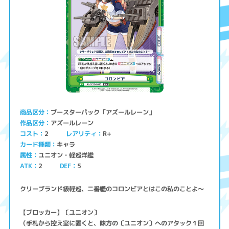
ブースターパック「アズールレーン」
商品区分
アズールレーン
作品区分
コスト
レアリティ
R+
2
キャラ
カード種類
ユニオン・軽巡洋艦
属性
ATK
2
5
DEF
クリーブランド級軽巡、二番艦のコロンビアとはこの私のことよ～
【ブロッカー】〔ユニオン〕
（手札から控え室に置くと、味方の〔ユニオン〕へのアタック１回