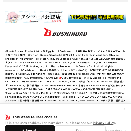
©BanG Dream! Project ©Craft Egg Inc. ©Bushiroad ©異世界かるてっと／ＫＡＤＯＫＡＷＡ ©
上海アリス幻樂団 ©Project Revue Starlight © 2023 Ateam Entertainment Inc. ©Tokyo
Broadcasting System Television, Inc. ©Bushiroad ©Koi・芳文社／ご注文はBLOOM製作委員会で
すか？ © 2016 COVER Corp. © 2017 Manjuu Co.,Ltd. & YongShi Co.,Ltd. All Rights
Reserved. © 2017 Yostar, Inc. All Rights Reserved. © Donuts Co. Ltd. All rights
reserved. ©Bushiroad illust：西あすか illust: やちぇ(D4DJ) ©円谷プロ ©2018 TRIGGER・
雨宮哲／「GRIDMAN」製作委員会 ©長月達平・株式会社KADOKAWA刊／Re:ゼロから始める異世界生
活2製作委員会 ©2020竜騎士07／ひぐらしの
な
く頃に製作委員会 © New Japan Pro-Wrestling
Co.,Ltd. All right reserved. TM & © TOHO CO., LTD. ©円谷プロ ©2021 TRIGGER・雨宮哲／
「DYNAZENON」製作委員会 © NEXON Games & Yostar ©木緒なち・KADOKAWA／ぼくたちのリメ
イク製作委員会 ©2016 暁なつめ・三嶋くろね／ＫＡＤＯＫＡＷＡ／このすば製作委員会 ©World
Wonder Ring STARDOM © VISUAL ARTS/Key/KAGINADO ©あfろ・芳文社／野外活動委員会 ©C4
Connect Inc. ©てっぺんグランプリ実行委員会 ©Spider Lily／アニプレックス・ABCアニメーショ
ン・BS11 ©福本伸行／講談社 ®KODANSHA ©TYPE-MOON / FGC PROJECT ©柴・伏瀬・講談社／
転スラ日記製作委員会 ®KODANSHA ©2023 暁なつめ・三嶋くろね／KADOKAWA／このすば爆焔製作
委員会 ©Bandai Namco Entertainment Inc. / PROJECT U149 ©Bandai Namco
✕
Entertainment Inc. ©硬梨菜・不二涼介・講談社／「シャングリラ・フロンティア」製作委員会・MBS
©中村力斗・野澤ゆき子／集英社・君のことが大大大大大好きな製作委員会 ©IIS-P／ぽんのみち製作委
This website uses cookies
員会 ©円谷プロ ©2023 TRIGGER・雨宮哲／「劇場版グリッドマンユニバース」製作委員会 © NEXON
This site uses cookies. For more details, please see our
Privacy Policy
.
Games／アビドス商店街 ©プロジェクトラブライブ！蓮ノ空女学院スクールアイドルクラブ ©「勇気爆
発バーンブレイバーン」製作委員会
Allow all
Deny
Show details