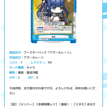
ブースターパック「アズールレーン」
商品区分
アズールレーン
作品区分
コスト
レアリティ
RR
1
キャラ
カード種類
重桜・重巡洋艦
属性
ATK
2
3
DEF
不肖伊吹、まだ修行中の身ですが、よろしければ、何卒お使いくだ
さい
【起】【メンバー】【本領発揮Lv３】〔重桜〕：［エネ③］あなた