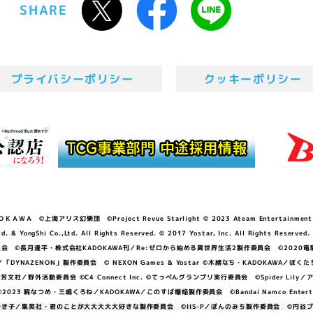
SHARE
プライバシーポリシー
クッキーポリシー
ＷＡ ©上海アリス幻樂団 ©Project Revue Starlight © 2023 Ateam Entertainment Inc. 
Shi Co.,Ltd. All Rights Reserved. © 2017 Yostar, Inc. All Rights Reserved.
N」製作委員会 ©長月達平・株式会社KADOKAWA刊／Re:ゼロから始める異世界生活2製作委員会 ©2020
GGER・雨宮哲／「DYNAZENON」製作委員会 © NEXON Games & Yostar ©木緒なち・KAD
DO ©あfろ・芳文社／野外活動委員会 ©C4 Connect Inc. ©てっぺんグランプリ実行委員会 ©Spider
暁なつめ・三嶋くろね／KADOKAWA／このすば爆焔製作委員会 ©Bandai Namco Entertainment In
子／集英社・君のことが大大大大大好きな製作委員会 ©IIS-P／ぽんのみち製作委員会 ©円谷プロ 