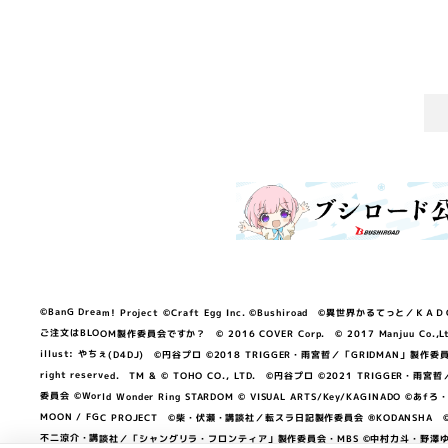
©BanG Dream! Project ©Craft Egg Inc. ©Bushiroad ©異世界かるてっと／ＫＡＤＯＫＡ
ご注文はBLOOM製作委員会ですか？ © 2016 COVER Corp. © 2017 Manjuu Co.,Ltd. & Yong
illust: やちぇ(D4DJ) ©円谷プロ ©2018 TRIGGER・雨宮哲／「GRIDMA
right reserved. TM & © TOHO CO., LTD. ©円谷プロ ©2021 TRI
委員会 ©World Wonder Ring STARDOM © VISUAL ARTS/Key/KAGINA
MOON / FGC PROJECT ©柴・伏瀬・講談社／転スラ日記製作委員会 ®KODANSHA ©2023 
不二涼介・講談社／「シャングリラ・フロンティア」製作委員会・MBS ©中村力斗・野澤ゆき