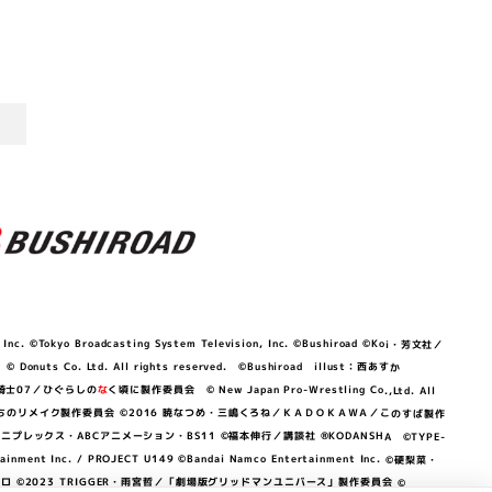
©Tokyo Broadcasting System Television, Inc. ©Bushiroad ©Koi・芳文社／
 © Donuts Co. Ltd. All rights reserved. ©Bushiroad illust：西あすか
竜騎士07／ひぐらしの
な
く頃に製作委員会 © New Japan Pro-Wrestling Co.,Ltd. All
OKAWA／ぼくたちのリメイク製作委員会 ©2016 暁なつめ・三嶋くろね／ＫＡＤＯＫＡＷＡ／このすば製作
 Lily／アニプレックス・ABCアニメーション・BS11 ©福本伸行／講談社 ®KODANSHA ©TYPE-
c. / PROJECT U149 ©Bandai Namco Entertainment Inc. ©硬梨菜・
©2023 TRIGGER・雨宮哲／「劇場版グリッドマンユニバース」製作委員会 ©