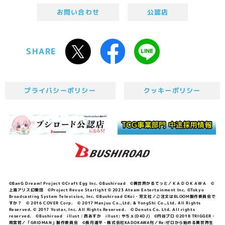
お問い合わせ
公認店
SHARE
プライバシーポリシー
クッキーポリシー
©BanG Dream! Project ©Craft Egg Inc. ©Bushiroad ©異世界かるてっと／ＫＡＤＯＫＡＷＡ ©
上海アリス幻樂団 ©Project Revue Starlight © 2023 Ateam Entertainment Inc. ©Tokyo
Broadcasting System Television, Inc. ©Bushiroad ©Koi・芳文社／ご注文はBLOOM製作委員会で
すか？ © 2016 COVER Corp. © 2017 Manjuu Co.,Ltd. & YongShi Co.,Ltd. All Rights
Reserved. © 2017 Yostar, Inc. All Rights Reserved. © Donuts Co. Ltd. All rights
reserved. ©Bushiroad illust：西あすか illust: やちぇ(D4DJ) ©円谷プロ ©2018 TRIGGER・
雨宮哲／「GRIDMAN」製作委員会 ©長月達平・株式会社KADOKAWA刊／Re:ゼロから始める異世界生