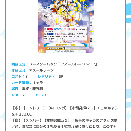
ブースターパック「アズールレーン vol.2」
商品区分
アズールレーン
作品区分
コスト
レアリティ
SP
3
キャラ
カード種類
重桜・駆逐艦
属性
ATK
3
7
DEF
【永】【エントリー】【Reコンボ】【本領発揮Lv５】：このキャラ
を＋２/±０。
【自】【メンバー】【本領発揮Lv５】：相手のキャラのアタック終
了時、あなたは自分の手札から１枚控え室に置くことで、このキャ