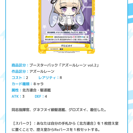
ブースターパック「アズールレーン vol.2」
商品区分
アズールレーン
作品区分
コスト
レアリティ
2
R
キャラ
カード種類
北方連合・駆逐艦
属性
ATK
3
4
DEF
同志指揮官、グネフヌイ級駆逐艦、グロズヌイ、着任した。
【スパーク】：あなたは自分の手札から〔北方連合〕を１枚控え室
に置くことで、控え室からReバースを１枚セットする。