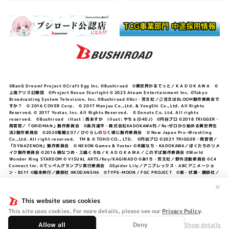
©BanG Dream! Project ©Craft Egg Inc. ©Bushiroad ©異世界かるてっと／ＫＡＤＯＫＡＷＡ ©
上海アリス幻樂団 ©Project Revue Starlight © 2023 Ateam Entertainment Inc. ©Tokyo
Broadcasting System Television, Inc. ©Bushiroad ©Koi・芳文社／ご注文はBLOOM製作委員会で
すか？ © 2016 COVER Corp. © 2017 Manjuu Co.,Ltd. & YongShi Co.,Ltd. All Rights
Reserved. © 2017 Yostar, Inc. All Rights Reserved. © Donuts Co. Ltd. All rights
reserved. ©Bushiroad illust：西あすか illust: やちぇ(D4DJ) ©円谷プロ ©2018 TRIGGER・
雨宮哲／「GRIDMAN」製作委員会 ©長月達平・株式会社KADOKAWA刊／Re:ゼロから始める異世界生
活2製作委員会 ©2020竜騎士07／ひぐらしの
な
く頃に製作委員会 © New Japan Pro-Wrestling
Co.,Ltd. All right reserved. TM & © TOHO CO., LTD. ©円谷プロ ©2021 TRIGGER・雨宮哲／
「DYNAZENON」製作委員会 © NEXON Games & Yostar ©木緒なち・KADOKAWA／ぼくたちのリメ
イク製作委員会 ©2016 暁なつめ・三嶋くろね／ＫＡＤＯＫＡＷＡ／このすば製作委員会 ©World
Wonder Ring STARDOM © VISUAL ARTS/Key/KAGINADO ©あfろ・芳文社／野外活動委員会 ©C4
Connect Inc. ©てっぺんグランプリ実行委員会 ©Spider Lily／アニプレックス・ABCアニメーショ
ン・BS11 ©福本伸行／講談社 ®KODANSHA ©TYPE-MOON / FGC PROJECT ©柴・伏瀬・講談社／
転スラ日記製作委員会 ®KODANSHA ©2023 暁なつめ・三嶋くろね／KADOKAWA／このすば爆焔製作
委員会 ©Bandai Namco Entertainment Inc. / PROJECT U149 ©Bandai Namco
✕
Entertainment Inc. ©硬梨菜・不二涼介・講談社／「シャングリラ・フロンティア」製作委員会・MBS
©中村力斗・野澤ゆき子／集英社・君のことが大大大大大好きな製作委員会 ©IIS-P／ぽんのみち製作委
This website uses cookies
員会 ©円谷プロ ©2023 TRIGGER・雨宮哲／「劇場版グリッドマンユニバース」製作委員会 © NEXON
This site uses cookies. For more details, please see our
Privacy Policy
.
Games／アビドス商店街 ©プロジェクトラブライブ！蓮ノ空女学院スクールアイドルクラブ ©「勇気爆
発バーンブレイバーン」製作委員会
Allow all
Deny
Show details