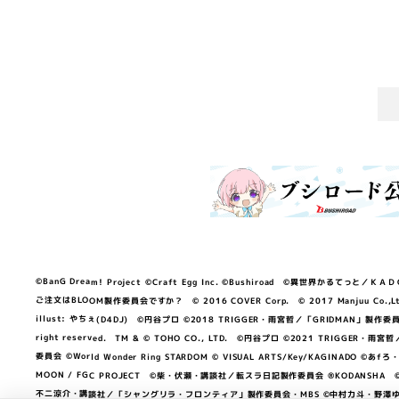
©BanG Dream! Project ©Craft Egg Inc. ©Bushiroad ©異世界かるてっと／ＫＡＤＯＫＡ
ご注文はBLOOM製作委員会ですか？ © 2016 COVER Corp. © 2017 Manjuu Co.,Ltd. & Yong
illust: やちぇ(D4DJ) ©円谷プロ ©2018 TRIGGER・雨宮哲／「GRIDMA
right reserved. TM & © TOHO CO., LTD. ©円谷プロ ©2021 TRI
委員会 ©World Wonder Ring STARDOM © VISUAL ARTS/Key/KAGINA
MOON / FGC PROJECT ©柴・伏瀬・講談社／転スラ日記製作委員会 ®KODANSHA ©2023 
不二涼介・講談社／「シャングリラ・フロンティア」製作委員会・MBS ©中村力斗・野澤ゆき