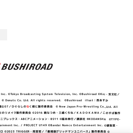
©Tokyo Broadcasting System Television, Inc. ©Bushiroad ©Koi・芳文社／
 © Donuts Co. Ltd. All rights reserved. ©Bushiroad illust：西あすか
竜騎士07／ひぐらしの
な
く頃に製作委員会 © New Japan Pro-Wrestling Co.,Ltd. All
OKAWA／ぼくたちのリメイク製作委員会 ©2016 暁なつめ・三嶋くろね／ＫＡＤＯＫＡＷＡ／このすば製作
 Lily／アニプレックス・ABCアニメーション・BS11 ©福本伸行／講談社 ®KODANSHA ©TYPE-
c. / PROJECT U149 ©Bandai Namco Entertainment Inc. ©硬梨菜・
©2023 TRIGGER・雨宮哲／「劇場版グリッドマンユニバース」製作委員会 ©