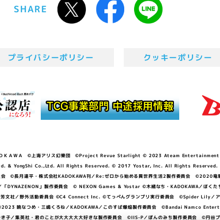
SHARE
プライバシーポリシー
クッキーポリシー
ＷＡ ©上海アリス幻樂団 ©Project Revue Starlight © 2023 Ateam Entertainment Inc. 
Shi Co.,Ltd. All Rights Reserved. © 2017 Yostar, Inc. All Rights Reserved.
N」製作委員会 ©長月達平・株式会社KADOKAWA刊／Re:ゼロから始める異世界生活2製作委員会 ©2020
GGER・雨宮哲／「DYNAZENON」製作委員会 © NEXON Games & Yostar ©木緒なち・KAD
DO ©あfろ・芳文社／野外活動委員会 ©C4 Connect Inc. ©てっぺんグランプリ実行委員会 ©Spider
暁なつめ・三嶋くろね／KADOKAWA／このすば爆焔製作委員会 ©Bandai Namco Entertainment In
子／集英社・君のことが大大大大大好きな製作委員会 ©IIS-P／ぽんのみち製作委員会 ©円谷プロ 