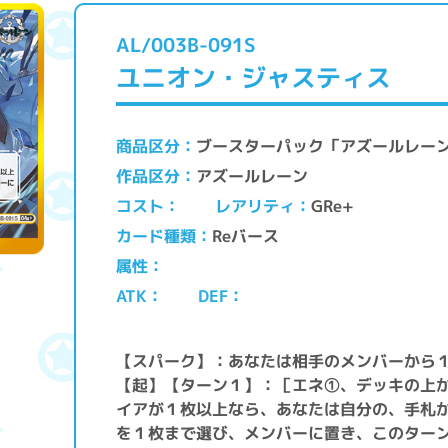
AL/003B-091S
ユニオン・ジャスティス
ブースターパック「アズールレーン v
商品区分
アズールレーン
作品区分
レアリティ
コスト
GRe+
Reバース
カード種類
属性
ATK
DEF
【スパーク】：あなたは相手のメンバーから
【起】【ターン１】：［エネ①、デッキの上
イアが１枚以上なら、あなたは自分の、手札
を１枚まで選び、メンバーに置き、このター