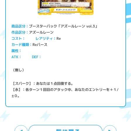
ブースターパック「アズールレーン vol.3」
商品区分
アズールレーン
作品区分
コスト
レアリティ
Re
Reバース
カード種類
属性
ATK
DEF
（無し）
【スパーク】：あなたは１点回復する。
【永】：各ターン１回目のアタック中、あなたのエントリーを＋１/
±０。