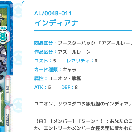
AL/004B-011
インディアナ
ブースターパック 「アズールレーン 
商品区分
アズールレーン
作品区分
レアリティ
コスト
5
R
キャラ
カード種類
ユニオン・戦艦
属性
ATK
DEF
5
8
ユニオン、サウスダコタ級戦艦のインディア
【自】【メンバー】【ターン１】：あなたの
か、エントリーかメンバーか控え室に置かれ