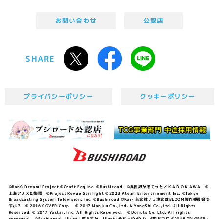
お問い合わせ
公認店
SHARE
プライバシーポリシー
クッキーポリシー
©BanG Dream! Project ©Craft Egg Inc. ©Bushiroad ©異世界かるてっと／ＫＡＤＯＫＡＷＡ ©
上海アリス幻樂団 ©Project Revue Starlight © 2023 Ateam Entertainment Inc. ©Tokyo
Broadcasting System Television, Inc. ©Bushiroad ©Koi・芳文社／ご注文はBLOOM製作委員会で
すか？ © 2016 COVER Corp. © 2017 Manjuu Co.,Ltd. & YongShi Co.,Ltd. All Rights
Reserved. © 2017 Yostar, Inc. All Rights Reserved. © Donuts Co. Ltd. All rights
reserved. ©Bushiroad illust：西あすか illust: やちぇ(D4DJ) ©円谷プロ ©2018 TRIGGER・