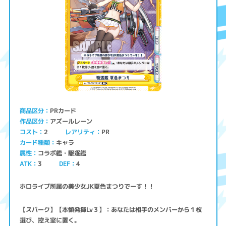
PRカード
商品区分
アズールレーン
作品区分
コスト
レアリティ
PR
2
キャラ
カード種類
コラボ艦・駆逐艦
属性
ATK
3
4
DEF
ホロライブ所属の美少女JK夏色まつりでーす！！
【スパーク】【本領発揮Lv３】：あなたは相手のメンバーから１枚
選び、控え室に置く。