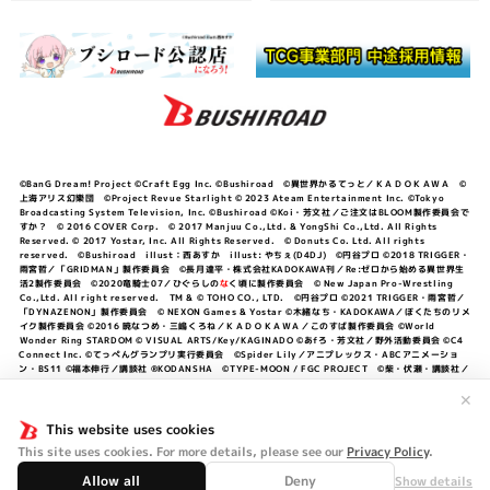
©BanG Dream! Project ©Craft Egg Inc. ©Bushiroad ©異世界かるてっと／ＫＡＤＯＫＡＷＡ ©
上海アリス幻樂団 ©Project Revue Starlight © 2023 Ateam Entertainment Inc. ©Tokyo
Broadcasting System Television, Inc. ©Bushiroad ©Koi・芳文社／ご注文はBLOOM製作委員会で
すか？ © 2016 COVER Corp. © 2017 Manjuu Co.,Ltd. & YongShi Co.,Ltd. All Rights
Reserved. © 2017 Yostar, Inc. All Rights Reserved. © Donuts Co. Ltd. All rights
reserved. ©Bushiroad illust：西あすか illust: やちぇ(D4DJ) ©円谷プロ ©2018 TRIGGER・
雨宮哲／「GRIDMAN」製作委員会 ©長月達平・株式会社KADOKAWA刊／Re:ゼロから始める異世界生
活2製作委員会 ©2020竜騎士07／ひぐらしの
な
く頃に製作委員会 © New Japan Pro-Wrestling
Co.,Ltd. All right reserved. TM & © TOHO CO., LTD. ©円谷プロ ©2021 TRIGGER・雨宮哲／
「DYNAZENON」製作委員会 © NEXON Games & Yostar ©木緒なち・KADOKAWA／ぼくたちのリメ
イク製作委員会 ©2016 暁なつめ・三嶋くろね／ＫＡＤＯＫＡＷＡ／このすば製作委員会 ©World
Wonder Ring STARDOM © VISUAL ARTS/Key/KAGINADO ©あfろ・芳文社／野外活動委員会 ©C4
Connect Inc. ©てっぺんグランプリ実行委員会 ©Spider Lily／アニプレックス・ABCアニメーショ
ン・BS11 ©福本伸行／講談社 ®KODANSHA ©TYPE-MOON / FGC PROJECT ©柴・伏瀬・講談社／
転スラ日記製作委員会 ®KODANSHA ©2023 暁なつめ・三嶋くろね／KADOKAWA／このすば爆焔製作
委員会 ©Bandai Namco Entertainment Inc. / PROJECT U149 ©Bandai Namco
✕
Entertainment Inc. ©硬梨菜・不二涼介・講談社／「シャングリラ・フロンティア」製作委員会・MBS
©中村力斗・野澤ゆき子／集英社・君のことが大大大大大好きな製作委員会 ©IIS-P／ぽんのみち製作委
This website uses cookies
員会 ©円谷プロ ©2023 TRIGGER・雨宮哲／「劇場版グリッドマンユニバース」製作委員会 © NEXON
This site uses cookies. For more details, please see our
Privacy Policy
.
Games／アビドス商店街 ©プロジェクトラブライブ！蓮ノ空女学院スクールアイドルクラブ ©「勇気爆
発バーンブレイバーン」製作委員会
Allow all
Deny
Show details