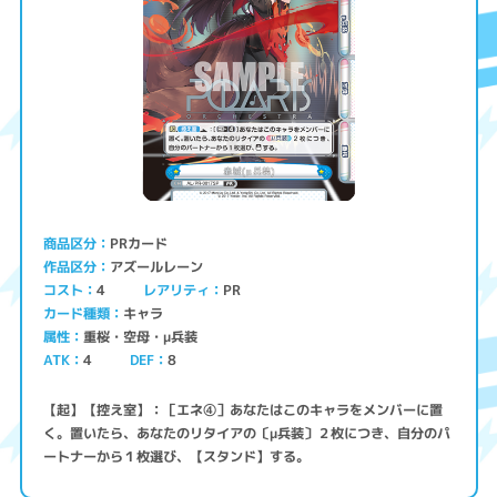
PRカード
商品区分
アズールレーン
作品区分
コスト
レアリティ
PR
4
キャラ
カード種類
重桜・空母・μ兵装
属性
ATK
4
8
DEF
【起】【控え室】：［エネ④］あなたはこのキャラをメンバーに置
く。置いたら、あなたのリタイアの〔μ兵装〕２枚につき、自分のパ
ートナーから１枚選び、【スタンド】する。