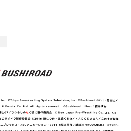
©Tokyo Broadcasting System Television, Inc. ©Bushiroad ©Koi・芳文社／
 © Donuts Co. Ltd. All rights reserved. ©Bushiroad illust：西あすか
竜騎士07／ひぐらしの
な
く頃に製作委員会 © New Japan Pro-Wrestling Co.,Ltd. All
OKAWA／ぼくたちのリメイク製作委員会 ©2016 暁なつめ・三嶋くろね／ＫＡＤＯＫＡＷＡ／このすば製作
 Lily／アニプレックス・ABCアニメーション・BS11 ©福本伸行／講談社 ®KODANSHA ©TYPE-
c. / PROJECT U149 ©Bandai Namco Entertainment Inc. ©硬梨菜・