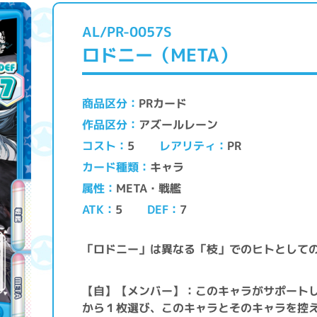
AL/PR-0057S
ロドニー（META）
PRカード
商品区分
アズールレーン
作品区分
レアリティ
コスト
PR
5
キャラ
カード種類
META・戦艦
属性
ATK
DEF
5
7
「ロドニー」は異なる「枝」でのヒトとして
【自】【メンバー】：このキャラがサポート
から１枚選び、このキャラとそのキャラを控