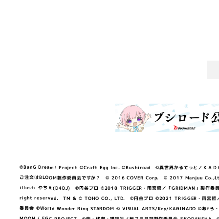
©BanG Dream! Project ©Craft Egg Inc. ©Bushiroad ©異世界かるてっと／ＫＡＤＯＫＡ
ご注文はBLOOM製作委員会ですか？ © 2016 COVER Corp. © 2017 Manjuu Co.,Ltd. & Yong
illust: やちぇ(D4DJ) ©円谷プロ ©2018 TRIGGER・雨宮哲／「GRIDMA
right reserved. TM & © TOHO CO., LTD. ©円谷プロ ©2021 TRI
委員会 ©World Wonder Ring STARDOM © VISUAL ARTS/Key/KAGINA
MOON / FGC PROJECT ©柴・伏瀬・講談社／転スラ日記製作委員会 ®KODANSHA ©2023 