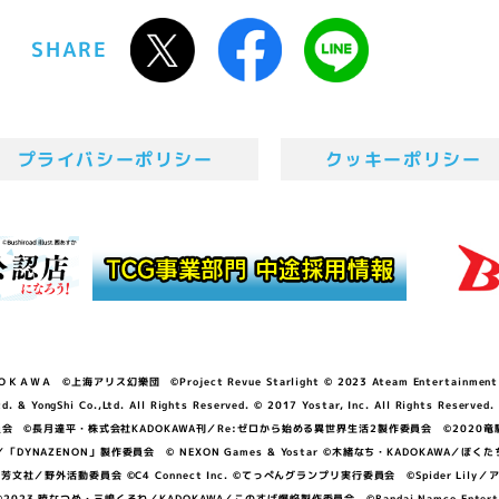
SHARE
プライバシーポリシー
クッキーポリシー
ＷＡ ©上海アリス幻樂団 ©Project Revue Starlight © 2023 Ateam Entertainment Inc. 
Shi Co.,Ltd. All Rights Reserved. © 2017 Yostar, Inc. All Rights Reserved.
N」製作委員会 ©長月達平・株式会社KADOKAWA刊／Re:ゼロから始める異世界生活2製作委員会 ©2020
GGER・雨宮哲／「DYNAZENON」製作委員会 © NEXON Games & Yostar ©木緒なち・KAD
DO ©あfろ・芳文社／野外活動委員会 ©C4 Connect Inc. ©てっぺんグランプリ実行委員会 ©Spider
暁なつめ・三嶋くろね／KADOKAWA／このすば爆焔製作委員会 ©Bandai Namco Entertainment In