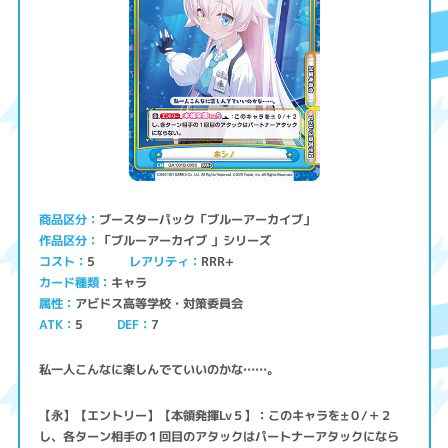
ブースターパック「ブルーアーカイブ」
商品区分
「ブルーアーカイブ 」シリーズ
作品区分
コスト
レアリティ
RRR+
5
キャラ
カード種類
アビドス高等学校・対策委員会
属性
ATK
5
7
DEF
私一人こんなに楽しんでていいのかな……。
【永】【エントリー】【本領発揮Lv５】：このキャラを±０/＋２
し、各ターン相手の１回目のアタックはパートナーアタックになら