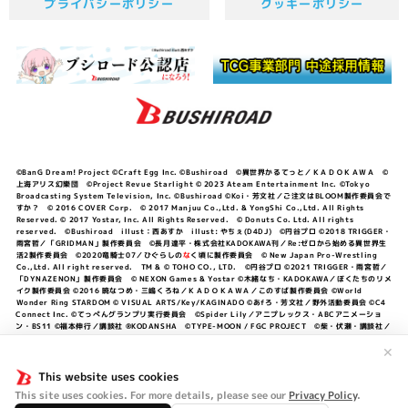
プライバシーポリシー
クッキーポリシー
©BanG Dream! Project ©Craft Egg Inc. ©Bushiroad ©異世界かるてっと／ＫＡＤＯＫＡＷＡ ©
上海アリス幻樂団 ©Project Revue Starlight © 2023 Ateam Entertainment Inc. ©Tokyo
Broadcasting System Television, Inc. ©Bushiroad ©Koi・芳文社／ご注文はBLOOM製作委員会で
すか？ © 2016 COVER Corp. © 2017 Manjuu Co.,Ltd. & YongShi Co.,Ltd. All Rights
Reserved. © 2017 Yostar, Inc. All Rights Reserved. © Donuts Co. Ltd. All rights
reserved. ©Bushiroad illust：西あすか illust: やちぇ(D4DJ) ©円谷プロ ©2018 TRIGGER・
雨宮哲／「GRIDMAN」製作委員会 ©長月達平・株式会社KADOKAWA刊／Re:ゼロから始める異世界生
活2製作委員会 ©2020竜騎士07／ひぐらしの
な
く頃に製作委員会 © New Japan Pro-Wrestling
Co.,Ltd. All right reserved. TM & © TOHO CO., LTD. ©円谷プロ ©2021 TRIGGER・雨宮哲／
「DYNAZENON」製作委員会 © NEXON Games & Yostar ©木緒なち・KADOKAWA／ぼくたちのリメ
イク製作委員会 ©2016 暁なつめ・三嶋くろね／ＫＡＤＯＫＡＷＡ／このすば製作委員会 ©World
Wonder Ring STARDOM © VISUAL ARTS/Key/KAGINADO ©あfろ・芳文社／野外活動委員会 ©C4
Connect Inc. ©てっぺんグランプリ実行委員会 ©Spider Lily／アニプレックス・ABCアニメーショ
ン・BS11 ©福本伸行／講談社 ®KODANSHA ©TYPE-MOON / FGC PROJECT ©柴・伏瀬・講談社／
転スラ日記製作委員会 ®KODANSHA ©2023 暁なつめ・三嶋くろね／KADOKAWA／このすば爆焔製作
委員会 ©Bandai Namco Entertainment Inc. / PROJECT U149 ©Bandai Namco
✕
Entertainment Inc. ©硬梨菜・不二涼介・講談社／「シャングリラ・フロンティア」製作委員会・MBS
©中村力斗・野澤ゆき子／集英社・君のことが大大大大大好きな製作委員会 ©IIS-P／ぽんのみち製作委
This website uses cookies
員会 ©円谷プロ ©2023 TRIGGER・雨宮哲／「劇場版グリッドマンユニバース」製作委員会 © NEXON
This site uses cookies. For more details, please see our
Privacy Policy
.
Games／アビドス商店街 ©プロジェクトラブライブ！蓮ノ空女学院スクールアイドルクラブ ©「勇気爆