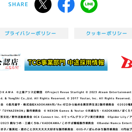
SHARE
プライバシーポリシー
クッキーポリシー
ＷＡ ©上海アリス幻樂団 ©Project Revue Starlight © 2023 Ateam Entertainment Inc. 
Shi Co.,Ltd. All Rights Reserved. © 2017 Yostar, Inc. All Rights Reserved.
N」製作委員会 ©長月達平・株式会社KADOKAWA刊／Re:ゼロから始める異世界生活2製作委員会 ©2020
GGER・雨宮哲／「DYNAZENON」製作委員会 © NEXON Games & Yostar ©木緒なち・KAD
DO ©あfろ・芳文社／野外活動委員会 ©C4 Connect Inc. ©てっぺんグランプリ実行委員会 ©Spider
暁なつめ・三嶋くろね／KADOKAWA／このすば爆焔製作委員会 ©Bandai Namco Entertainment In
子／集英社・君のことが大大大大大好きな製作委員会 ©IIS-P／ぽんのみち製作委員会 ©円谷プロ 