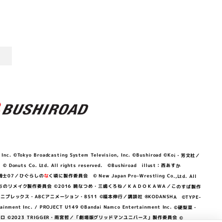
©Tokyo Broadcasting System Television, Inc. ©Bushiroad ©Koi・芳文社／
 © Donuts Co. Ltd. All rights reserved. ©Bushiroad illust：西あすか
竜騎士07／ひぐらしの
な
く頃に製作委員会 © New Japan Pro-Wrestling Co.,Ltd. All
OKAWA／ぼくたちのリメイク製作委員会 ©2016 暁なつめ・三嶋くろね／ＫＡＤＯＫＡＷＡ／このすば製作
 Lily／アニプレックス・ABCアニメーション・BS11 ©福本伸行／講談社 ®KODANSHA ©TYPE-
c. / PROJECT U149 ©Bandai Namco Entertainment Inc. ©硬梨菜・
©2023 TRIGGER・雨宮哲／「劇場版グリッドマンユニバース」製作委員会 ©