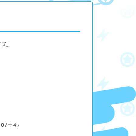
イブ」
０/＋４。