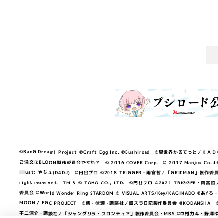
©BanG Dream! Project ©Craft Egg Inc. ©Bushiroad ©異世界かるてっと／ＫＡＤＯＫＡ
ご注文はBLOOM製作委員会ですか？ © 2016 COVER Corp. © 2017 Manjuu Co.,Ltd. & Yong
illust: やちぇ(D4DJ) ©円谷プロ ©2018 TRIGGER・雨宮哲／「GRIDMA
right reserved. TM & © TOHO CO., LTD. ©円谷プロ ©2021 TRI
委員会 ©World Wonder Ring STARDOM © VISUAL ARTS/Key/KAGINA
MOON / FGC PROJECT ©柴・伏瀬・講談社／転スラ日記製作委員会 ®KODANSHA ©2023 
不二涼介・講談社／「シャングリラ・フロンティア」製作委員会・MBS ©中村力斗・野澤ゆき