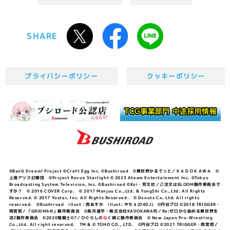
SHARE
プライバシーポリシー
クッキーポリシー
©BanG Dream! Project ©Craft Egg Inc. ©Bushiroad ©異世界かるてっと／ＫＡＤＯＫＡＷＡ ©
上海アリス幻樂団 ©Project Revue Starlight © 2023 Ateam Entertainment Inc. ©Tokyo
Broadcasting System Television, Inc. ©Bushiroad ©Koi・芳文社／ご注文はBLOOM製作委員会で
すか？ © 2016 COVER Corp. © 2017 Manjuu Co.,Ltd. & YongShi Co.,Ltd. All Rights
Reserved. © 2017 Yostar, Inc. All Rights Reserved. © Donuts Co. Ltd. All rights
reserved. ©Bushiroad illust：西あすか illust: やちぇ(D4DJ) ©円谷プロ ©2018 TRIGGER・
雨宮哲／「GRIDMAN」製作委員会 ©長月達平・株式会社KADOKAWA刊／Re:ゼロから始める異世界生
活2製作委員会 ©2020竜騎士07／ひぐらしの
な
く頃に製作委員会 © New Japan Pro-Wrestling
Co.,Ltd. All right reserved. TM & © TOHO CO., LTD. ©円谷プロ ©2021 TRIGGER・雨宮哲／