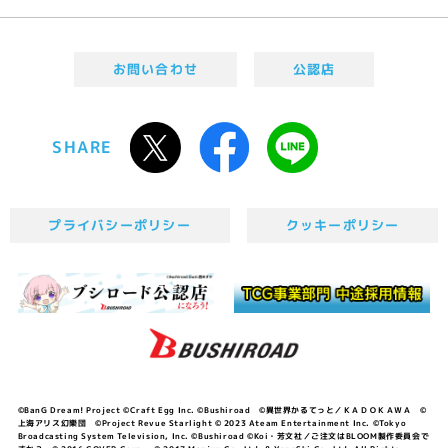
お問い合わせ
公認店
SHARE
プライバシーポリシー
クッキーポリシー
©BanG Dream! Project ©Craft Egg Inc. ©Bushiroad ©異世界かるてっと／ＫＡＤＯＫＡＷＡ ©
上海アリス幻樂団 ©Project Revue Starlight © 2023 Ateam Entertainment Inc. ©Tokyo
Broadcasting System Television, Inc. ©Bushiroad ©Koi・芳文社／ご注文はBLOOM製作委員会で