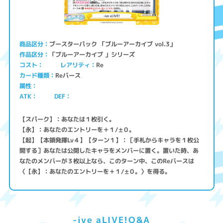
ブースターパック 「ブルーアーカイブ vol.3」
商品区分
「ブルーアーカイブ 」シリーズ
作品区分
コスト
レアリティ
Re
Reバース
カード種類
属性
ATK
DEF
【スパーク】：あなたは１枚引く。
【永】：あなたのエントリーを＋１/±０。
【起】【本領発揮Lv４】【ターン１】：［手札からキャラを１枚公
開する］あなたは公開したキャラをメンバーに置く。置いた時、あ
なたのメンバーが３枚以上なら、このターン中、このReバースは
〈【永】：あなたのエントリーを＋１/±０。〉を得る。
-ive aLIVE!Q&A