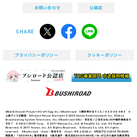
お問い合わせ
公認店
SHARE
プライバシーポリシー
クッキーポリシー
©BanG Dream! Project ©Craft Egg Inc. ©Bushiroad ©異世界かるてっと／ＫＡＤＯＫＡＷＡ ©
上海アリス幻樂団 ©Project Revue Starlight © 2023 Ateam Entertainment Inc. ©Tokyo
Broadcasting System Television, Inc. ©Bushiroad ©Koi・芳文社／ご注文はBLOOM製作委員会で
すか？ © 2016 COVER Corp. © 2017 Manjuu Co.,Ltd. & YongShi Co.,Ltd. All Rights
Reserved. © 2017 Yostar, Inc. All Rights Reserved. © Donuts Co. Ltd. All rights
reserved. ©Bushiroad illust：西あすか illust: やちぇ(D4DJ) ©円谷プロ ©2018 TRIGGER・
雨宮哲／「GRIDMAN」製作委員会 ©長月達平・株式会社KADOKAWA刊／Re:ゼロから始める異世界生