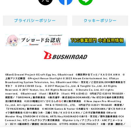
プライバシーポリシー
クッキーポリシー
©BanG Dream! Project ©Craft Egg Inc. ©Bushiroad ©異世界かるてっと／ＫＡＤＯＫＡＷＡ ©
上海アリス幻樂団 ©Project Revue Starlight © 2023 Ateam Entertainment Inc. ©Tokyo
Broadcasting System Television, Inc. ©Bushiroad ©Koi・芳文社／ご注文はBLOOM製作委員会で
すか？ © 2016 COVER Corp. © 2017 Manjuu Co.,Ltd. & YongShi Co.,Ltd. All Rights
Reserved. © 2017 Yostar, Inc. All Rights Reserved. © Donuts Co. Ltd. All rights
reserved. ©Bushiroad illust：西あすか illust: やちぇ(D4DJ) ©円谷プロ ©2018 TRIGGER・
雨宮哲／「GRIDMAN」製作委員会 ©長月達平・株式会社KADOKAWA刊／Re:ゼロから始める異世界生
活2製作委員会 ©2020竜騎士07／ひぐらしの
な
く頃に製作委員会 © New Japan Pro-Wrestling
Co.,Ltd. All right reserved. TM & © TOHO CO., LTD. ©円谷プロ ©2021 TRIGGER・雨宮哲／
「DYNAZENON」製作委員会 © NEXON Games & Yostar ©木緒なち・KADOKAWA／ぼくたちのリメ
イク製作委員会 ©2016 暁なつめ・三嶋くろね／ＫＡＤＯＫＡＷＡ／このすば製作委員会 ©World
Wonder Ring STARDOM © VISUAL ARTS/Key/KAGINADO ©あfろ・芳文社／野外活動委員会 ©C4
Connect Inc. ©てっぺんグランプリ実行委員会 ©Spider Lily／アニプレックス・ABCアニメーショ
ン・BS11 ©福本伸行／講談社 ®KODANSHA ©TYPE-MOON / FGC PROJECT ©柴・伏瀬・講談社／
転スラ日記製作委員会 ®KODANSHA ©2023 暁なつめ・三嶋くろね／KADOKAWA／このすば爆焔製作