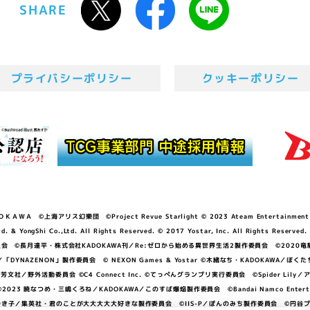
SHARE
プライバシーポリシー
クッキーポリシー
ＷＡ ©上海アリス幻樂団 ©Project Revue Starlight © 2023 Ateam Entertainment Inc. 
Shi Co.,Ltd. All Rights Reserved. © 2017 Yostar, Inc. All Rights Reserved.
N」製作委員会 ©長月達平・株式会社KADOKAWA刊／Re:ゼロから始める異世界生活2製作委員会 ©2020
GGER・雨宮哲／「DYNAZENON」製作委員会 © NEXON Games & Yostar ©木緒なち・KAD
DO ©あfろ・芳文社／野外活動委員会 ©C4 Connect Inc. ©てっぺんグランプリ実行委員会 ©Spider
暁なつめ・三嶋くろね／KADOKAWA／このすば爆焔製作委員会 ©Bandai Namco Entertainment In
子／集英社・君のことが大大大大大好きな製作委員会 ©IIS-P／ぽんのみち製作委員会 ©円谷プロ 