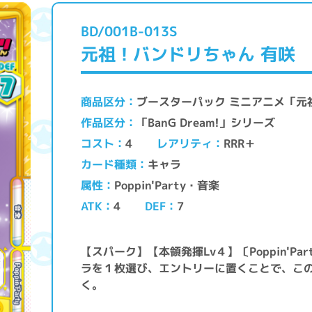
BD/001B-013S
元祖！バンドリちゃん 有咲
ブースターパック ミニアニメ「
商品区分
「BanG Dream!」シリーズ
作品区分
レアリティ
コスト
RRR＋
4
キャラ
カード種類
Poppin'Party・音楽
属性
ATK
DEF
4
7
【スパーク】【本領発揮Lv４】〔Poppin'P
ラを１枚選び、エントリーに置くことで、こ
く。