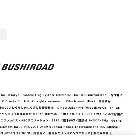
©Tokyo Broadcasting System Television, Inc. ©Bushiroad ©Koi・芳文社／
 © Donuts Co. Ltd. All rights reserved. ©Bushiroad illust：西あすか
竜騎士07／ひぐらしの
な
く頃に製作委員会 © New Japan Pro-Wrestling Co.,Ltd. All
OKAWA／ぼくたちのリメイク製作委員会 ©2016 暁なつめ・三嶋くろね／ＫＡＤＯＫＡＷＡ／このすば製作
 Lily／アニプレックス・ABCアニメーション・BS11 ©福本伸行／講談社 ®KODANSHA ©TYPE-
c. / PROJECT U149 ©Bandai Namco Entertainment Inc. ©硬梨菜・
©2023 TRIGGER・雨宮哲／「劇場版グリッドマンユニバース」製作委員会 ©