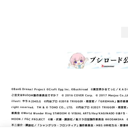
©BanG Dream! Project ©Craft Egg Inc. ©Bushiroad ©異世界かるてっと／ＫＡＤＯＫＡ
ご注文はBLOOM製作委員会ですか？ © 2016 COVER Corp. © 2017 Manjuu Co.,Ltd. & Yong
illust: やちぇ(D4DJ) ©円谷プロ ©2018 TRIGGER・雨宮哲／「GRIDMA
right reserved. TM & © TOHO CO., LTD. ©円谷プロ ©2021 TRI
委員会 ©World Wonder Ring STARDOM © VISUAL ARTS/Key/KAGINA
MOON / FGC PROJECT ©柴・伏瀬・講談社／転スラ日記製作委員会 ®KODANSHA ©2023 
不二涼介・講談社／「シャングリラ・フロンティア」製作委員会・MBS ©中村力斗・野澤ゆき