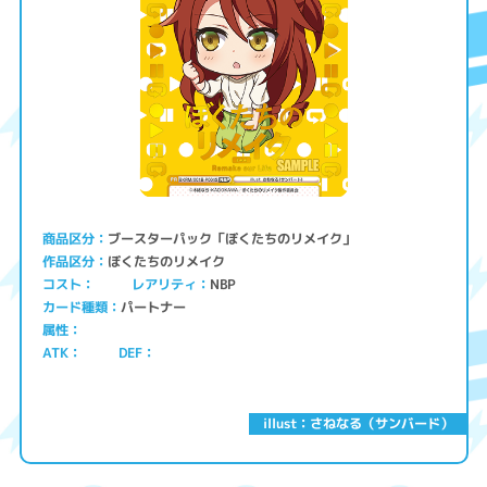
ブースターパック「ぼくたちのリメイク」
商品区分
ぼくたちのリメイク
作品区分
コスト
レアリティ
NBP
パートナー
カード種類
属性
ATK
DEF
illust：さねなる（サンバード）