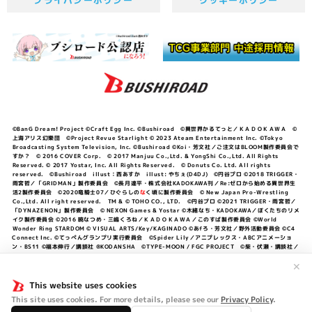
プライバシーポリシー
クッキーポリシー
©BanG Dream! Project ©Craft Egg Inc. ©Bushiroad ©異世界かるてっと／ＫＡＤＯＫＡＷＡ ©
上海アリス幻樂団 ©Project Revue Starlight © 2023 Ateam Entertainment Inc. ©Tokyo
Broadcasting System Television, Inc. ©Bushiroad ©Koi・芳文社／ご注文はBLOOM製作委員会で
すか？ © 2016 COVER Corp. © 2017 Manjuu Co.,Ltd. & YongShi Co.,Ltd. All Rights
Reserved. © 2017 Yostar, Inc. All Rights Reserved. © Donuts Co. Ltd. All rights
reserved. ©Bushiroad illust：西あすか illust: やちぇ(D4DJ) ©円谷プロ ©2018 TRIGGER・
雨宮哲／「GRIDMAN」製作委員会 ©長月達平・株式会社KADOKAWA刊／Re:ゼロから始める異世界生
活2製作委員会 ©2020竜騎士07／ひぐらしの
な
く頃に製作委員会 © New Japan Pro-Wrestling
Co.,Ltd. All right reserved. TM & © TOHO CO., LTD. ©円谷プロ ©2021 TRIGGER・雨宮哲／
「DYNAZENON」製作委員会 © NEXON Games & Yostar ©木緒なち・KADOKAWA／ぼくたちのリメ
イク製作委員会 ©2016 暁なつめ・三嶋くろね／ＫＡＤＯＫＡＷＡ／このすば製作委員会 ©World
Wonder Ring STARDOM © VISUAL ARTS/Key/KAGINADO ©あfろ・芳文社／野外活動委員会 ©C4
Connect Inc. ©てっぺんグランプリ実行委員会 ©Spider Lily／アニプレックス・ABCアニメーショ
ン・BS11 ©福本伸行／講談社 ®KODANSHA ©TYPE-MOON / FGC PROJECT ©柴・伏瀬・講談社／
転スラ日記製作委員会 ®KODANSHA ©2023 暁なつめ・三嶋くろね／KADOKAWA／このすば爆焔製作
委員会 ©Bandai Namco Entertainment Inc. / PROJECT U149 ©Bandai Namco
✕
Entertainment Inc. ©硬梨菜・不二涼介・講談社／「シャングリラ・フロンティア」製作委員会・MBS
©中村力斗・野澤ゆき子／集英社・君のことが大大大大大好きな製作委員会 ©IIS-P／ぽんのみち製作委
This website uses cookies
員会 ©円谷プロ ©2023 TRIGGER・雨宮哲／「劇場版グリッドマンユニバース」製作委員会 © NEXON
This site uses cookies. For more details, please see our
Privacy Policy
.
Games／アビドス商店街 ©プロジェクトラブライブ！蓮ノ空女学院スクールアイドルクラブ ©「勇気爆
発バーンブレイバーン」製作委員会