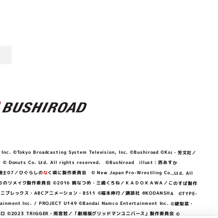
©Tokyo Broadcasting System Television, Inc. ©Bushiroad ©Koi・芳文社／
 © Donuts Co. Ltd. All rights reserved. ©Bushiroad illust：西あすか
竜騎士07／ひぐらしの
な
く頃に製作委員会 © New Japan Pro-Wrestling Co.,Ltd. All
OKAWA／ぼくたちのリメイク製作委員会 ©2016 暁なつめ・三嶋くろね／ＫＡＤＯＫＡＷＡ／このすば製作
 Lily／アニプレックス・ABCアニメーション・BS11 ©福本伸行／講談社 ®KODANSHA ©TYPE-
c. / PROJECT U149 ©Bandai Namco Entertainment Inc. ©硬梨菜・
©2023 TRIGGER・雨宮哲／「劇場版グリッドマンユニバース」製作委員会 ©