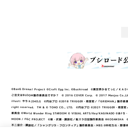
©BanG Dream! Project ©Craft Egg Inc. ©Bushiroad ©異世界かるてっと／ＫＡＤＯＫＡ
ご注文はBLOOM製作委員会ですか？ © 2016 COVER Corp. © 2017 Manjuu Co.,Ltd. & Yong
illust: やちぇ(D4DJ) ©円谷プロ ©2018 TRIGGER・雨宮哲／「GRIDMA
right reserved. TM & © TOHO CO., LTD. ©円谷プロ ©2021 TRI
委員会 ©World Wonder Ring STARDOM © VISUAL ARTS/Key/KAGINA
MOON / FGC PROJECT ©柴・伏瀬・講談社／転スラ日記製作委員会 ®KODANSHA ©2023 
不二涼介・講談社／「シャングリラ・フロンティア」製作委員会・MBS ©中村力斗・野澤ゆき