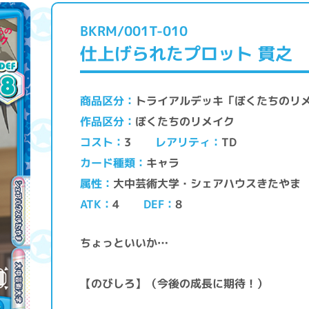
BKRM/001T-010
仕上げられたプロット 貫之
トライアルデッキ「ぼくたちのリ
商品区分
ぼくたちのリメイク
作品区分
レアリティ
コスト
TD
3
キャラ
カード種類
大中芸術大学・シェアハウスきたやま
属性
ATK
DEF
4
8
ちょっといいか…
【のびしろ】（今後の成長に期待！）