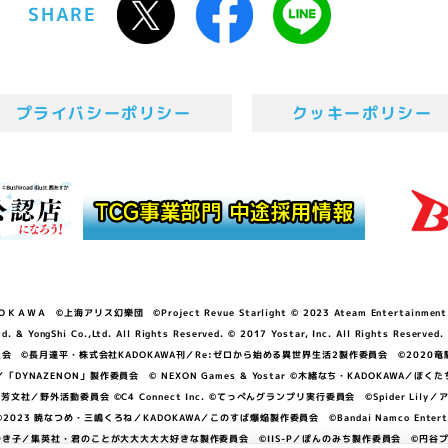
SHARE
プライバシーポリシー
クッキーポリシー
ＷＡ ©上海アリス幻樂団 ©Project Revue Starlight © 2023 Ateam Entertainment Inc. 
Shi Co.,Ltd. All Rights Reserved. © 2017 Yostar, Inc. All Rights Reserved.
N」製作委員会 ©長月達平・株式会社KADOKAWA刊／Re:ゼロから始める異世界生活2製作委員会 ©2020
GGER・雨宮哲／「DYNAZENON」製作委員会 © NEXON Games & Yostar ©木緒なち・KAD
DO ©あfろ・芳文社／野外活動委員会 ©C4 Connect Inc. ©てっぺんグランプリ実行委員会 ©Spider
暁なつめ・三嶋くろね／KADOKAWA／このすば爆焔製作委員会 ©Bandai Namco Entertainment In
子／集英社・君のことが大大大大大好きな製作委員会 ©IIS-P／ぽんのみち製作委員会 ©円谷プロ 