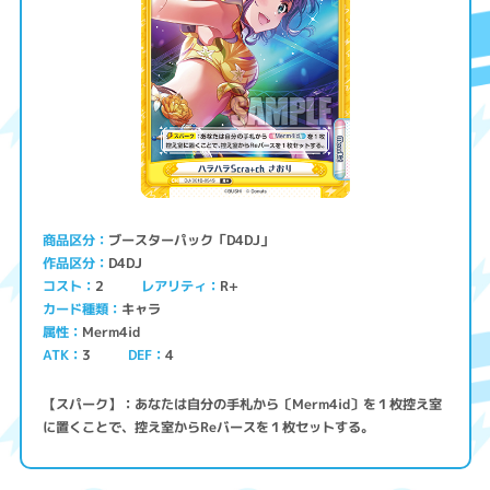
ブースターパック「D4DJ」
商品区分
D4DJ
作品区分
コスト
レアリティ
R+
2
キャラ
カード種類
Merm4id
属性
ATK
3
4
DEF
【スパーク】：あなたは自分の手札から〔Merm4id〕を１枚控え室
に置くことで、控え室からReバースを１枚セットする。