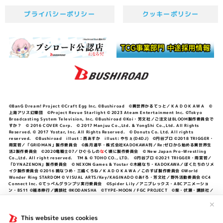
プライバシーポリシー
クッキーポリシー
©BanG Dream! Project ©Craft Egg Inc. ©Bushiroad ©異世界かるてっと／ＫＡＤＯＫＡＷＡ ©
上海アリス幻樂団 ©Project Revue Starlight © 2023 Ateam Entertainment Inc. ©Tokyo
Broadcasting System Television, Inc. ©Bushiroad ©Koi・芳文社／ご注文はBLOOM製作委員会で
すか？ © 2016 COVER Corp. © 2017 Manjuu Co.,Ltd. & YongShi Co.,Ltd. All Rights
Reserved. © 2017 Yostar, Inc. All Rights Reserved. © Donuts Co. Ltd. All rights
reserved. ©Bushiroad illust：西あすか illust: やちぇ(D4DJ) ©円谷プロ ©2018 TRIGGER・
雨宮哲／「GRIDMAN」製作委員会 ©長月達平・株式会社KADOKAWA刊／Re:ゼロから始める異世界生
活2製作委員会 ©2020竜騎士07／ひぐらしの
な
く頃に製作委員会 © New Japan Pro-Wrestling
Co.,Ltd. All right reserved. TM & © TOHO CO., LTD. ©円谷プロ ©2021 TRIGGER・雨宮哲／
「DYNAZENON」製作委員会 © NEXON Games & Yostar ©木緒なち・KADOKAWA／ぼくたちのリメ
イク製作委員会 ©2016 暁なつめ・三嶋くろね／ＫＡＤＯＫＡＷＡ／このすば製作委員会 ©World
Wonder Ring STARDOM © VISUAL ARTS/Key/KAGINADO ©あfろ・芳文社／野外活動委員会 ©C4
Connect Inc. ©てっぺんグランプリ実行委員会 ©Spider Lily／アニプレックス・ABCアニメーショ
ン・BS11 ©福本伸行／講談社 ®KODANSHA ©TYPE-MOON / FGC PROJECT ©柴・伏瀬・講談社／
転スラ日記製作委員会 ®KODANSHA ©2023 暁なつめ・三嶋くろね／KADOKAWA／このすば爆焔製作
委員会 ©Bandai Namco Entertainment Inc. / PROJECT U149 ©Bandai Namco
✕
Entertainment Inc. ©硬梨菜・不二涼介・講談社／「シャングリラ・フロンティア」製作委員会・MBS
©中村力斗・野澤ゆき子／集英社・君のことが大大大大大好きな製作委員会 ©IIS-P／ぽんのみち製作委
This website uses cookies
員会 ©円谷プロ ©2023 TRIGGER・雨宮哲／「劇場版グリッドマンユニバース」製作委員会 © NEXON