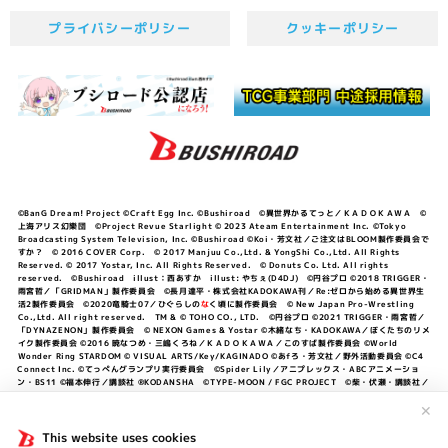
プライバシーポリシー
クッキーポリシー
©BanG Dream! Project ©Craft Egg Inc. ©Bushiroad ©異世界かるてっと／ＫＡＤＯＫＡＷＡ ©
上海アリス幻樂団 ©Project Revue Starlight © 2023 Ateam Entertainment Inc. ©Tokyo
Broadcasting System Television, Inc. ©Bushiroad ©Koi・芳文社／ご注文はBLOOM製作委員会で
すか？ © 2016 COVER Corp. © 2017 Manjuu Co.,Ltd. & YongShi Co.,Ltd. All Rights
Reserved. © 2017 Yostar, Inc. All Rights Reserved. © Donuts Co. Ltd. All rights
reserved. ©Bushiroad illust：西あすか illust: やちぇ(D4DJ) ©円谷プロ ©2018 TRIGGER・
雨宮哲／「GRIDMAN」製作委員会 ©長月達平・株式会社KADOKAWA刊／Re:ゼロから始める異世界生
活2製作委員会 ©2020竜騎士07／ひぐらしの
な
く頃に製作委員会 © New Japan Pro-Wrestling
Co.,Ltd. All right reserved. TM & © TOHO CO., LTD. ©円谷プロ ©2021 TRIGGER・雨宮哲／
「DYNAZENON」製作委員会 © NEXON Games & Yostar ©木緒なち・KADOKAWA／ぼくたちのリメ
イク製作委員会 ©2016 暁なつめ・三嶋くろね／ＫＡＤＯＫＡＷＡ／このすば製作委員会 ©World
Wonder Ring STARDOM © VISUAL ARTS/Key/KAGINADO ©あfろ・芳文社／野外活動委員会 ©C4
Connect Inc. ©てっぺんグランプリ実行委員会 ©Spider Lily／アニプレックス・ABCアニメーショ
ン・BS11 ©福本伸行／講談社 ®KODANSHA ©TYPE-MOON / FGC PROJECT ©柴・伏瀬・講談社／
転スラ日記製作委員会 ®KODANSHA ©2023 暁なつめ・三嶋くろね／KADOKAWA／このすば爆焔製作
委員会 ©Bandai Namco Entertainment Inc. / PROJECT U149 ©Bandai Namco
✕
Entertainment Inc. ©硬梨菜・不二涼介・講談社／「シャングリラ・フロンティア」製作委員会・MBS
©中村力斗・野澤ゆき子／集英社・君のことが大大大大大好きな製作委員会 ©IIS-P／ぽんのみち製作委
This website uses cookies
員会 ©円谷プロ ©2023 TRIGGER・雨宮哲／「劇場版グリッドマンユニバース」製作委員会 © NEXON