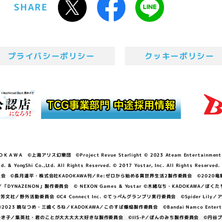
SHARE
プライバシーポリシー
クッキーポリシー
ＷＡ ©上海アリス幻樂団 ©Project Revue Starlight © 2023 Ateam Entertainment Inc. 
Shi Co.,Ltd. All Rights Reserved. © 2017 Yostar, Inc. All Rights Reserved.
N」製作委員会 ©長月達平・株式会社KADOKAWA刊／Re:ゼロから始める異世界生活2製作委員会 ©2020
GGER・雨宮哲／「DYNAZENON」製作委員会 © NEXON Games & Yostar ©木緒なち・KAD
DO ©あfろ・芳文社／野外活動委員会 ©C4 Connect Inc. ©てっぺんグランプリ実行委員会 ©Spider
暁なつめ・三嶋くろね／KADOKAWA／このすば爆焔製作委員会 ©Bandai Namco Entertainment In
子／集英社・君のことが大大大大大好きな製作委員会 ©IIS-P／ぽんのみち製作委員会 ©円谷プロ 