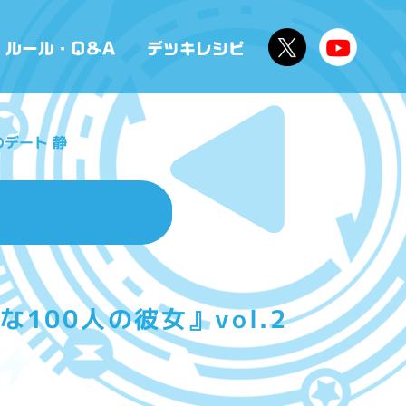
のデート 静
100人の彼女』vol.2