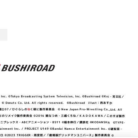
©Tokyo Broadcasting System Television, Inc. ©Bushiroad ©Koi・芳文社／
 © Donuts Co. Ltd. All rights reserved. ©Bushiroad illust：西あすか
竜騎士07／ひぐらしの
な
く頃に製作委員会 © New Japan Pro-Wrestling Co.,Ltd. All
OKAWA／ぼくたちのリメイク製作委員会 ©2016 暁なつめ・三嶋くろね／ＫＡＤＯＫＡＷＡ／このすば製作
 Lily／アニプレックス・ABCアニメーション・BS11 ©福本伸行／講談社 ®KODANSHA ©TYPE-
c. / PROJECT U149 ©Bandai Namco Entertainment Inc. ©硬梨菜・
©2023 TRIGGER・雨宮哲／「劇場版グリッドマンユニバース」製作委員会 ©