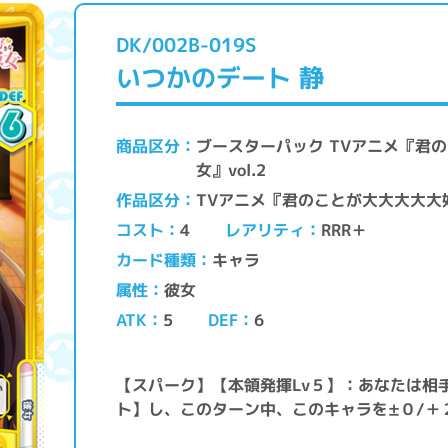
DK/002B-019S
いつかのデート 静
ブースターパック TVアニメ『君
商品区分
女』vol.2
TVアニメ『君のことが大大大大大
作品区分
レアリティ
コスト
RRR＋
4
キャラ
カード種類
彼女
属性
ATK
DEF
5
6
【スパーク】【本領発揮Lv５】：あなたは相
ト】し、このターン中、このキャラを±０/＋