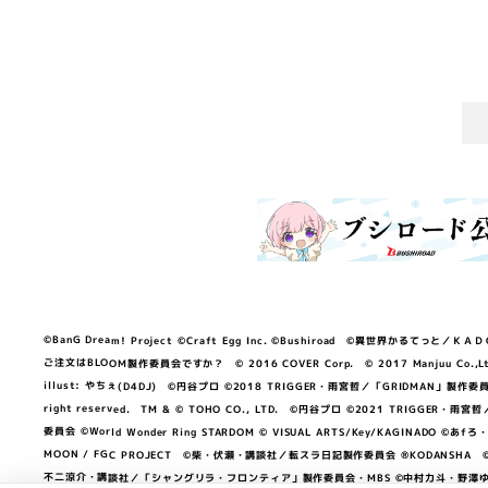
©BanG Dream! Project ©Craft Egg Inc. ©Bushiroad ©異世界かるてっと／ＫＡＤＯＫＡ
ご注文はBLOOM製作委員会ですか？ © 2016 COVER Corp. © 2017 Manjuu Co.,Ltd. & Yong
illust: やちぇ(D4DJ) ©円谷プロ ©2018 TRIGGER・雨宮哲／「GRIDMA
right reserved. TM & © TOHO CO., LTD. ©円谷プロ ©2021 TRI
委員会 ©World Wonder Ring STARDOM © VISUAL ARTS/Key/KAGINA
MOON / FGC PROJECT ©柴・伏瀬・講談社／転スラ日記製作委員会 ®KODANSHA ©2023 
不二涼介・講談社／「シャングリラ・フロンティア」製作委員会・MBS ©中村力斗・野澤ゆき