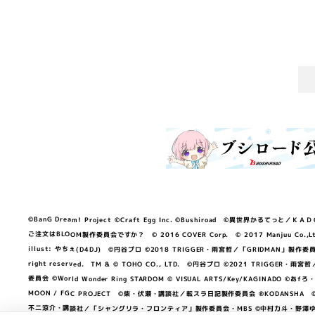
©BanG Dream! Project ©Craft Egg Inc. ©Bushiroad ©異世界かるてっと／ＫＡＤＯＫＡ
ご注文はBLOOM製作委員会ですか？ © 2016 COVER Corp. © 2017 Manjuu Co.,Ltd. & Yong
illust: やちぇ(D4DJ) ©円谷プロ ©2018 TRIGGER・雨宮哲／「GRIDMA
right reserved. TM & © TOHO CO., LTD. ©円谷プロ ©2021 TRI
委員会 ©World Wonder Ring STARDOM © VISUAL ARTS/Key/KAGINA
MOON / FGC PROJECT ©柴・伏瀬・講談社／転スラ日記製作委員会 ®KODANSHA ©2023 
不二涼介・講談社／「シャングリラ・フロンティア」製作委員会・MBS ©中村力斗・野澤ゆき