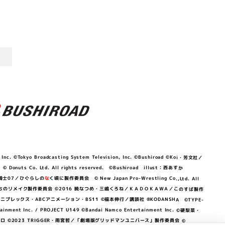
©Tokyo Broadcasting System Television, Inc. ©Bushiroad ©Koi・芳文社／
 © Donuts Co. Ltd. All rights reserved. ©Bushiroad illust：西あすか
竜騎士07／ひぐらしの
な
く頃に製作委員会 © New Japan Pro-Wrestling Co.,Ltd. All
OKAWA／ぼくたちのリメイク製作委員会 ©2016 暁なつめ・三嶋くろね／ＫＡＤＯＫＡＷＡ／このすば製作
 Lily／アニプレックス・ABCアニメーション・BS11 ©福本伸行／講談社 ®KODANSHA ©TYPE-
c. / PROJECT U149 ©Bandai Namco Entertainment Inc. ©硬梨菜・
©2023 TRIGGER・雨宮哲／「劇場版グリッドマンユニバース」製作委員会 ©