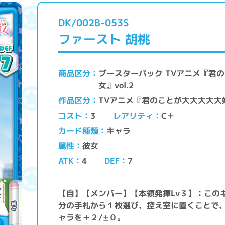
DK/002B-053S
ファースト 胡桃
ブースターパック TVアニメ『君
商品区分
女』vol.2
TVアニメ『君のことが大大大大大
作品区分
レアリティ
コスト
C＋
3
キャラ
カード種類
彼女
属性
ATK
DEF
4
7
【自】【メンバー】【本領発揮Lv３】：この
分の手札から１枚選び、控え室に置くことで
ャラを＋２/±０。