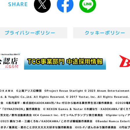
SHARE
プライバシーポリシー
クッキーポリシー
ＷＡ ©上海アリス幻樂団 ©Project Revue Starlight © 2023 Ateam Entertainment Inc. 
Shi Co.,Ltd. All Rights Reserved. © 2017 Yostar, Inc. All Rights Reserved.
N」製作委員会 ©長月達平・株式会社KADOKAWA刊／Re:ゼロから始める異世界生活2製作委員会 ©2020
GGER・雨宮哲／「DYNAZENON」製作委員会 © NEXON Games & Yostar ©木緒なち・KAD
DO ©あfろ・芳文社／野外活動委員会 ©C4 Connect Inc. ©てっぺんグランプリ実行委員会 ©Spider
暁なつめ・三嶋くろね／KADOKAWA／このすば爆焔製作委員会 ©Bandai Namco Entertainment In
子／集英社・君のことが大大大大大好きな製作委員会 ©IIS-P／ぽんのみち製作委員会 ©円谷プロ 