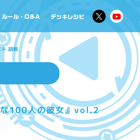
ト 胡桃
100人の彼女』vol.2