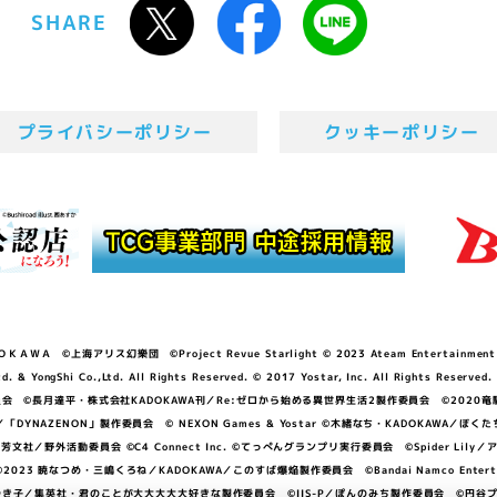
SHARE
プライバシーポリシー
クッキーポリシー
ＷＡ ©上海アリス幻樂団 ©Project Revue Starlight © 2023 Ateam Entertainment Inc. 
Shi Co.,Ltd. All Rights Reserved. © 2017 Yostar, Inc. All Rights Reserved.
N」製作委員会 ©長月達平・株式会社KADOKAWA刊／Re:ゼロから始める異世界生活2製作委員会 ©2020
GGER・雨宮哲／「DYNAZENON」製作委員会 © NEXON Games & Yostar ©木緒なち・KAD
DO ©あfろ・芳文社／野外活動委員会 ©C4 Connect Inc. ©てっぺんグランプリ実行委員会 ©Spider
暁なつめ・三嶋くろね／KADOKAWA／このすば爆焔製作委員会 ©Bandai Namco Entertainment In
子／集英社・君のことが大大大大大好きな製作委員会 ©IIS-P／ぽんのみち製作委員会 ©円谷プロ 