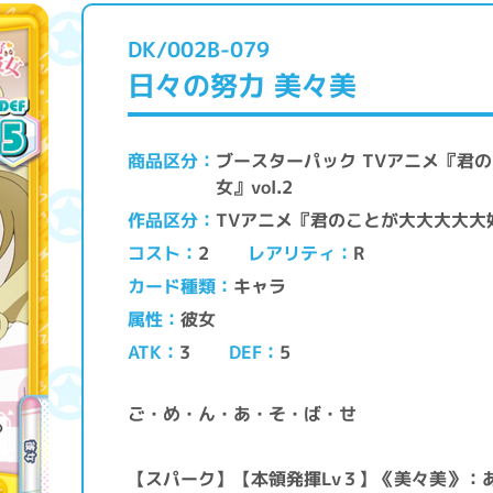
DK/002B-079
日々の努力 美々美
ブースターパック TVアニメ『君
商品区分
女』vol.2
TVアニメ『君のことが大大大大大
作品区分
レアリティ
コスト
2
R
キャラ
カード種類
彼女
属性
ATK
DEF
3
5
ご・め・ん・あ・そ・ば・せ
【スパーク】【本領発揮Lv３】《美々美》：