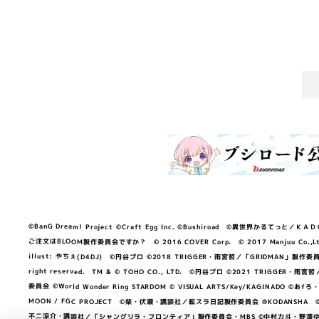
©BanG Dream! Project ©Craft Egg Inc. ©Bushiroad ©異世界かるてっと／ＫＡＤＯＫＡ
ご注文はBLOOM製作委員会ですか？ © 2016 COVER Corp. © 2017 Manjuu Co.,Ltd. & Yong
illust: やちぇ(D4DJ) ©円谷プロ ©2018 TRIGGER・雨宮哲／「GRIDMA
right reserved. TM & © TOHO CO., LTD. ©円谷プロ ©2021 TRI
委員会 ©World Wonder Ring STARDOM © VISUAL ARTS/Key/KAGINA
MOON / FGC PROJECT ©柴・伏瀬・講談社／転スラ日記製作委員会 ®KODANSHA ©2023 
不二涼介・講談社／「シャングリラ・フロンティア」製作委員会・MBS ©中村力斗・野澤ゆき