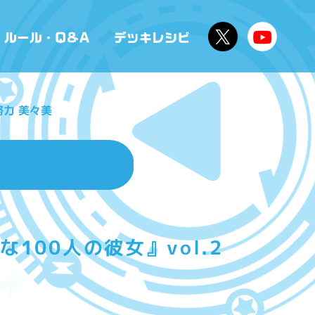
努力 美々美
100人の彼女』vol.2