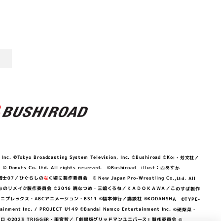
©Tokyo Broadcasting System Television, Inc. ©Bushiroad ©Koi・芳文社／
 © Donuts Co. Ltd. All rights reserved. ©Bushiroad illust：西あすか
竜騎士07／ひぐらしの
な
く頃に製作委員会 © New Japan Pro-Wrestling Co.,Ltd. All
OKAWA／ぼくたちのリメイク製作委員会 ©2016 暁なつめ・三嶋くろね／ＫＡＤＯＫＡＷＡ／このすば製作
 Lily／アニプレックス・ABCアニメーション・BS11 ©福本伸行／講談社 ®KODANSHA ©TYPE-
c. / PROJECT U149 ©Bandai Namco Entertainment Inc. ©硬梨菜・
©2023 TRIGGER・雨宮哲／「劇場版グリッドマンユニバース」製作委員会 ©