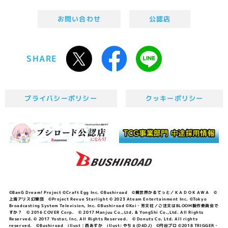
お問い合わせ
公認店
SHARE
プライバシーポリシー
クッキーポリシー
©BanG Dream! Project ©Craft Egg Inc. ©Bushiroad ©異世界かるてっと／ＫＡＤＯＫＡＷＡ ©
上海アリス幻樂団 ©Project Revue Starlight © 2023 Ateam Entertainment Inc. ©Tokyo
Broadcasting System Television, Inc. ©Bushiroad ©Koi・芳文社／ご注文はBLOOM製作委員会で
すか？ © 2016 COVER Corp. © 2017 Manjuu Co.,Ltd. & YongShi Co.,Ltd. All Rights
Reserved. © 2017 Yostar, Inc. All Rights Reserved. © Donuts Co. Ltd. All rights
reserved. ©Bushiroad illust：西あすか illust: やちぇ(D4DJ) ©円谷プロ ©2018 TRIGGER・