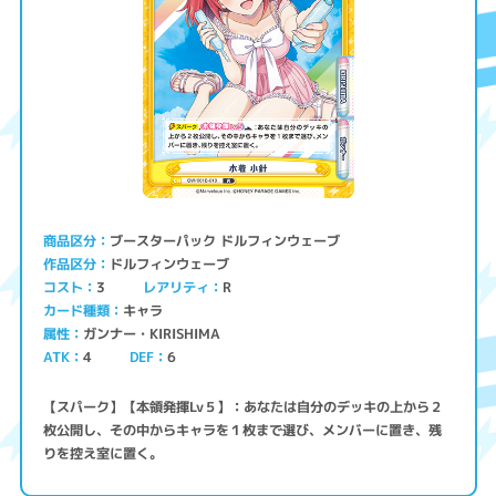
ブースターパック ドルフィンウェーブ
商品区分
ドルフィンウェーブ
作品区分
コスト
レアリティ
3
R
キャラ
カード種類
ガンナー・KIRISHIMA
属性
ATK
4
6
DEF
【スパーク】【本領発揮Lv５】：あなたは自分のデッキの上から２
枚公開し、その中からキャラを１枚まで選び、メンバーに置き、残
りを控え室に置く。