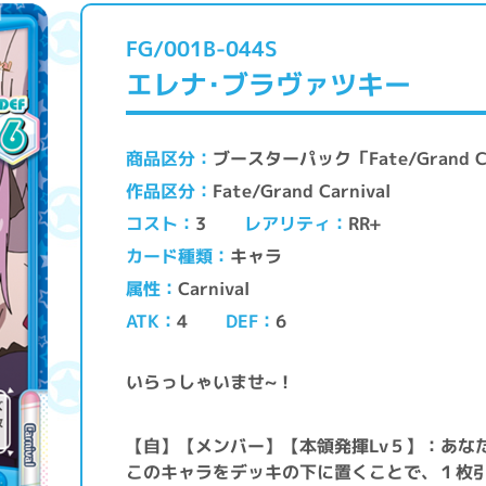
FG/001B-044S
エレナ･ブラヴァツキー
ブースターパック「Fate/Grand Ca
商品区分
Fate/Grand Carnival
作品区分
レアリティ
コスト
RR+
3
キャラ
カード種類
Carnival
属性
ATK
DEF
4
6
いらっしゃいませ~！
【自】【メンバー】【本領発揮Lv５】：あな
このキャラをデッキの下に置くことで、１枚