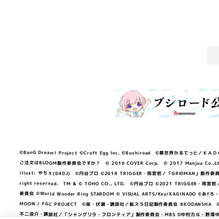
©BanG Dream! Project ©Craft Egg Inc. ©Bushiroad ©異世界かるてっと／ＫＡＤＯＫＡ
ご注文はBLOOM製作委員会ですか？ © 2016 COVER Corp. © 2017 Manjuu Co.,Ltd. & Yong
illust: やちぇ(D4DJ) ©円谷プロ ©2018 TRIGGER・雨宮哲／「GRIDMA
right reserved. TM & © TOHO CO., LTD. ©円谷プロ ©2021 TRI
委員会 ©World Wonder Ring STARDOM © VISUAL ARTS/Key/KAGINA
MOON / FGC PROJECT ©柴・伏瀬・講談社／転スラ日記製作委員会 ®KODANSHA ©2023 
不二涼介・講談社／「シャングリラ・フロンティア」製作委員会・MBS ©中村力斗・野澤ゆき