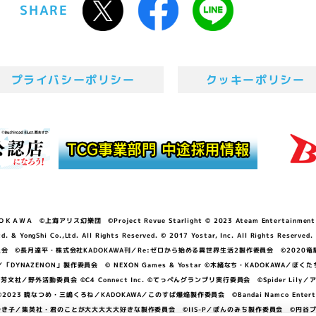
SHARE
プライバシーポリシー
クッキーポリシー
ＷＡ ©上海アリス幻樂団 ©Project Revue Starlight © 2023 Ateam Entertainment Inc. 
Shi Co.,Ltd. All Rights Reserved. © 2017 Yostar, Inc. All Rights Reserved.
N」製作委員会 ©長月達平・株式会社KADOKAWA刊／Re:ゼロから始める異世界生活2製作委員会 ©2020
GGER・雨宮哲／「DYNAZENON」製作委員会 © NEXON Games & Yostar ©木緒なち・KAD
DO ©あfろ・芳文社／野外活動委員会 ©C4 Connect Inc. ©てっぺんグランプリ実行委員会 ©Spider
暁なつめ・三嶋くろね／KADOKAWA／このすば爆焔製作委員会 ©Bandai Namco Entertainment In
子／集英社・君のことが大大大大大好きな製作委員会 ©IIS-P／ぽんのみち製作委員会 ©円谷プロ 