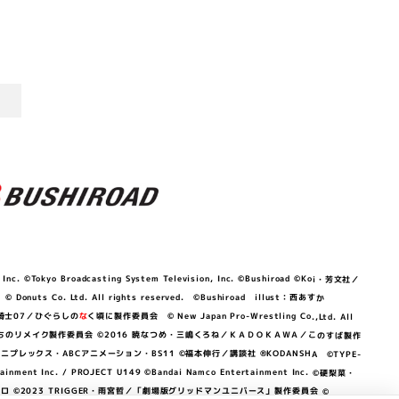
©Tokyo Broadcasting System Television, Inc. ©Bushiroad ©Koi・芳文社／
 © Donuts Co. Ltd. All rights reserved. ©Bushiroad illust：西あすか
竜騎士07／ひぐらしの
な
く頃に製作委員会 © New Japan Pro-Wrestling Co.,Ltd. All
OKAWA／ぼくたちのリメイク製作委員会 ©2016 暁なつめ・三嶋くろね／ＫＡＤＯＫＡＷＡ／このすば製作
 Lily／アニプレックス・ABCアニメーション・BS11 ©福本伸行／講談社 ®KODANSHA ©TYPE-
c. / PROJECT U149 ©Bandai Namco Entertainment Inc. ©硬梨菜・
©2023 TRIGGER・雨宮哲／「劇場版グリッドマンユニバース」製作委員会 ©