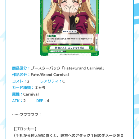
ブースターパック「Fate/Grand Carnival」
商品区分
Fate/Grand Carnival
作品区分
コスト
レアリティ
2
C
キャラ
カード種類
Carnival
属性
ATK
2
4
DEF
……フフフフフ！
【ブロッカー】
（手札から控え室に置くと、味方へのアタック１回のダメージを０