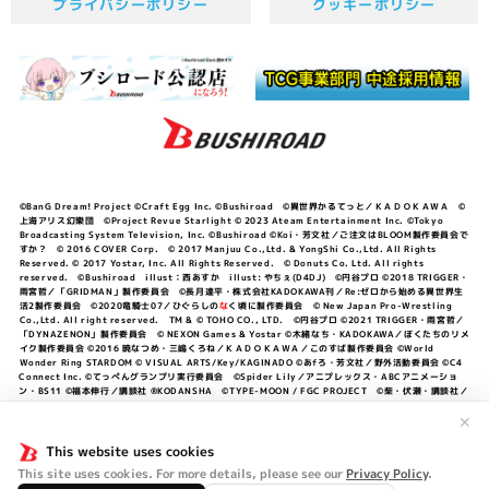
プライバシーポリシー
クッキーポリシー
©BanG Dream! Project ©Craft Egg Inc. ©Bushiroad ©異世界かるてっと／ＫＡＤＯＫＡＷＡ ©
上海アリス幻樂団 ©Project Revue Starlight © 2023 Ateam Entertainment Inc. ©Tokyo
Broadcasting System Television, Inc. ©Bushiroad ©Koi・芳文社／ご注文はBLOOM製作委員会で
すか？ © 2016 COVER Corp. © 2017 Manjuu Co.,Ltd. & YongShi Co.,Ltd. All Rights
Reserved. © 2017 Yostar, Inc. All Rights Reserved. © Donuts Co. Ltd. All rights
reserved. ©Bushiroad illust：西あすか illust: やちぇ(D4DJ) ©円谷プロ ©2018 TRIGGER・
雨宮哲／「GRIDMAN」製作委員会 ©長月達平・株式会社KADOKAWA刊／Re:ゼロから始める異世界生
活2製作委員会 ©2020竜騎士07／ひぐらしの
な
く頃に製作委員会 © New Japan Pro-Wrestling
Co.,Ltd. All right reserved. TM & © TOHO CO., LTD. ©円谷プロ ©2021 TRIGGER・雨宮哲／
「DYNAZENON」製作委員会 © NEXON Games & Yostar ©木緒なち・KADOKAWA／ぼくたちのリメ
イク製作委員会 ©2016 暁なつめ・三嶋くろね／ＫＡＤＯＫＡＷＡ／このすば製作委員会 ©World
Wonder Ring STARDOM © VISUAL ARTS/Key/KAGINADO ©あfろ・芳文社／野外活動委員会 ©C4
Connect Inc. ©てっぺんグランプリ実行委員会 ©Spider Lily／アニプレックス・ABCアニメーショ
ン・BS11 ©福本伸行／講談社 ®KODANSHA ©TYPE-MOON / FGC PROJECT ©柴・伏瀬・講談社／
転スラ日記製作委員会 ®KODANSHA ©2023 暁なつめ・三嶋くろね／KADOKAWA／このすば爆焔製作
委員会 ©Bandai Namco Entertainment Inc. / PROJECT U149 ©Bandai Namco
✕
Entertainment Inc. ©硬梨菜・不二涼介・講談社／「シャングリラ・フロンティア」製作委員会・MBS
©中村力斗・野澤ゆき子／集英社・君のことが大大大大大好きな製作委員会 ©IIS-P／ぽんのみち製作委
This website uses cookies
員会 ©円谷プロ ©2023 TRIGGER・雨宮哲／「劇場版グリッドマンユニバース」製作委員会 © NEXON
This site uses cookies. For more details, please see our
Privacy Policy
.
Games／アビドス商店街 ©プロジェクトラブライブ！蓮ノ空女学院スクールアイドルクラブ ©「勇気爆