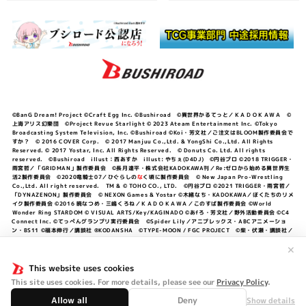
©BanG Dream! Project ©Craft Egg Inc. ©Bushiroad ©異世界かるてっと／ＫＡＤＯＫＡＷＡ ©
上海アリス幻樂団 ©Project Revue Starlight © 2023 Ateam Entertainment Inc. ©Tokyo
Broadcasting System Television, Inc. ©Bushiroad ©Koi・芳文社／ご注文はBLOOM製作委員会で
すか？ © 2016 COVER Corp. © 2017 Manjuu Co.,Ltd. & YongShi Co.,Ltd. All Rights
Reserved. © 2017 Yostar, Inc. All Rights Reserved. © Donuts Co. Ltd. All rights
reserved. ©Bushiroad illust：西あすか illust: やちぇ(D4DJ) ©円谷プロ ©2018 TRIGGER・
雨宮哲／「GRIDMAN」製作委員会 ©長月達平・株式会社KADOKAWA刊／Re:ゼロから始める異世界生
活2製作委員会 ©2020竜騎士07／ひぐらしの
な
く頃に製作委員会 © New Japan Pro-Wrestling
Co.,Ltd. All right reserved. TM & © TOHO CO., LTD. ©円谷プロ ©2021 TRIGGER・雨宮哲／
「DYNAZENON」製作委員会 © NEXON Games & Yostar ©木緒なち・KADOKAWA／ぼくたちのリメ
イク製作委員会 ©2016 暁なつめ・三嶋くろね／ＫＡＤＯＫＡＷＡ／このすば製作委員会 ©World
Wonder Ring STARDOM © VISUAL ARTS/Key/KAGINADO ©あfろ・芳文社／野外活動委員会 ©C4
Connect Inc. ©てっぺんグランプリ実行委員会 ©Spider Lily／アニプレックス・ABCアニメーショ
ン・BS11 ©福本伸行／講談社 ®KODANSHA ©TYPE-MOON / FGC PROJECT ©柴・伏瀬・講談社／
転スラ日記製作委員会 ®KODANSHA ©2023 暁なつめ・三嶋くろね／KADOKAWA／このすば爆焔製作
委員会 ©Bandai Namco Entertainment Inc. / PROJECT U149 ©Bandai Namco
✕
Entertainment Inc. ©硬梨菜・不二涼介・講談社／「シャングリラ・フロンティア」製作委員会・MBS
©中村力斗・野澤ゆき子／集英社・君のことが大大大大大好きな製作委員会 ©IIS-P／ぽんのみち製作委
This website uses cookies
員会 ©円谷プロ ©2023 TRIGGER・雨宮哲／「劇場版グリッドマンユニバース」製作委員会 © NEXON
This site uses cookies. For more details, please see our
Privacy Policy
.
Games／アビドス商店街 ©プロジェクトラブライブ！蓮ノ空女学院スクールアイドルクラブ ©「勇気爆
発バーンブレイバーン」製作委員会
Allow all
Deny
Show details