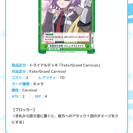
トライアルデッキ「Fate/Grand Carnival」
商品区分
Fate/Grand Carnival
作品区分
コスト
レアリティ
TD
2
キャラ
カード種類
Carnival
属性
ATK
2
4
DEF
【ブロッカー】
（手札から控え室に置くと、味方へのアタック１回のダメージを０
にする）