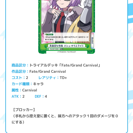
トライアルデッキ「Fate/Grand Carnival」
商品区分
Fate/Grand Carnival
作品区分
コスト
レアリティ
TD+
2
キャラ
カード種類
Carnival
属性
ATK
2
4
DEF
【ブロッカー】
（手札から控え室に置くと、味方へのアタック１回のダメージを０
にする）