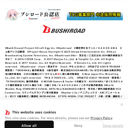
©BanG Dream! Project ©Craft Egg Inc. ©Bushiroad ©異世界かるてっと／ＫＡＤＯＫＡＷＡ ©
上海アリス幻樂団 ©Project Revue Starlight © 2023 Ateam Entertainment Inc. ©Tokyo
Broadcasting System Television, Inc. ©Bushiroad ©Koi・芳文社／ご注文はBLOOM製作委員会で
すか？ © 2016 COVER Corp. © 2017 Manjuu Co.,Ltd. & YongShi Co.,Ltd. All Rights
Reserved. © 2017 Yostar, Inc. All Rights Reserved. © Donuts Co. Ltd. All rights
reserved. ©Bushiroad illust：西あすか illust: やちぇ(D4DJ) ©円谷プロ ©2018 TRIGGER・
雨宮哲／「GRIDMAN」製作委員会 ©長月達平・株式会社KADOKAWA刊／Re:ゼロから始める異世界生
活2製作委員会 ©2020竜騎士07／ひぐらしの
な
く頃に製作委員会 © New Japan Pro-Wrestling
Co.,Ltd. All right reserved. TM & © TOHO CO., LTD. ©円谷プロ ©2021 TRIGGER・雨宮哲／
「DYNAZENON」製作委員会 © NEXON Games & Yostar ©木緒なち・KADOKAWA／ぼくたちのリメ
イク製作委員会 ©2016 暁なつめ・三嶋くろね／ＫＡＤＯＫＡＷＡ／このすば製作委員会 ©World
Wonder Ring STARDOM © VISUAL ARTS/Key/KAGINADO ©あfろ・芳文社／野外活動委員会 ©C4
Connect Inc. ©てっぺんグランプリ実行委員会 ©Spider Lily／アニプレックス・ABCアニメーショ
ン・BS11 ©福本伸行／講談社 ®KODANSHA ©TYPE-MOON / FGC PROJECT ©柴・伏瀬・講談社／
転スラ日記製作委員会 ®KODANSHA ©2023 暁なつめ・三嶋くろね／KADOKAWA／このすば爆焔製作
委員会 ©Bandai Namco Entertainment Inc. / PROJECT U149 ©Bandai Namco
✕
Entertainment Inc. ©硬梨菜・不二涼介・講談社／「シャングリラ・フロンティア」製作委員会・MBS
©中村力斗・野澤ゆき子／集英社・君のことが大大大大大好きな製作委員会 ©IIS-P／ぽんのみち製作委
This website uses cookies
員会 ©円谷プロ ©2023 TRIGGER・雨宮哲／「劇場版グリッドマンユニバース」製作委員会 © NEXON
This site uses cookies. For more details, please see our
Privacy Policy
.
Games／アビドス商店街 ©プロジェクトラブライブ！蓮ノ空女学院スクールアイドルクラブ ©「勇気爆
発バーンブレイバーン」製作委員会
Allow all
Deny
Show details