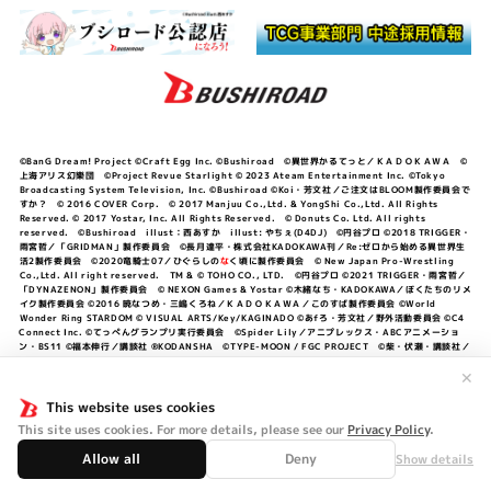
©BanG Dream! Project ©Craft Egg Inc. ©Bushiroad ©異世界かるてっと／ＫＡＤＯＫＡＷＡ ©
上海アリス幻樂団 ©Project Revue Starlight © 2023 Ateam Entertainment Inc. ©Tokyo
Broadcasting System Television, Inc. ©Bushiroad ©Koi・芳文社／ご注文はBLOOM製作委員会で
すか？ © 2016 COVER Corp. © 2017 Manjuu Co.,Ltd. & YongShi Co.,Ltd. All Rights
Reserved. © 2017 Yostar, Inc. All Rights Reserved. © Donuts Co. Ltd. All rights
reserved. ©Bushiroad illust：西あすか illust: やちぇ(D4DJ) ©円谷プロ ©2018 TRIGGER・
雨宮哲／「GRIDMAN」製作委員会 ©長月達平・株式会社KADOKAWA刊／Re:ゼロから始める異世界生
活2製作委員会 ©2020竜騎士07／ひぐらしの
な
く頃に製作委員会 © New Japan Pro-Wrestling
Co.,Ltd. All right reserved. TM & © TOHO CO., LTD. ©円谷プロ ©2021 TRIGGER・雨宮哲／
「DYNAZENON」製作委員会 © NEXON Games & Yostar ©木緒なち・KADOKAWA／ぼくたちのリメ
イク製作委員会 ©2016 暁なつめ・三嶋くろね／ＫＡＤＯＫＡＷＡ／このすば製作委員会 ©World
Wonder Ring STARDOM © VISUAL ARTS/Key/KAGINADO ©あfろ・芳文社／野外活動委員会 ©C4
Connect Inc. ©てっぺんグランプリ実行委員会 ©Spider Lily／アニプレックス・ABCアニメーショ
ン・BS11 ©福本伸行／講談社 ®KODANSHA ©TYPE-MOON / FGC PROJECT ©柴・伏瀬・講談社／
転スラ日記製作委員会 ®KODANSHA ©2023 暁なつめ・三嶋くろね／KADOKAWA／このすば爆焔製作
委員会 ©Bandai Namco Entertainment Inc. / PROJECT U149 ©Bandai Namco
✕
Entertainment Inc. ©硬梨菜・不二涼介・講談社／「シャングリラ・フロンティア」製作委員会・MBS
©中村力斗・野澤ゆき子／集英社・君のことが大大大大大好きな製作委員会 ©IIS-P／ぽんのみち製作委
This website uses cookies
員会 ©円谷プロ ©2023 TRIGGER・雨宮哲／「劇場版グリッドマンユニバース」製作委員会 © NEXON
This site uses cookies. For more details, please see our
Privacy Policy
.
Games／アビドス商店街 ©プロジェクトラブライブ！蓮ノ空女学院スクールアイドルクラブ ©「勇気爆
発バーンブレイバーン」製作委員会
Allow all
Deny
Show details