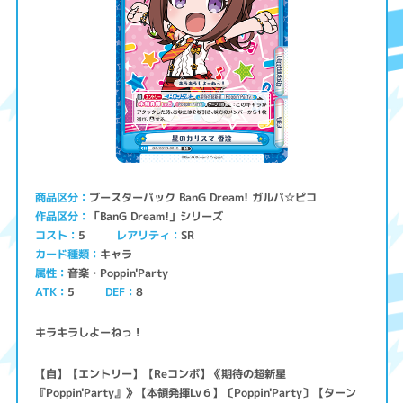
ブースターパック BanG Dream! ガルパ☆ピコ
商品区分
「BanG Dream!」シリーズ
作品区分
コスト
レアリティ
SR
5
キャラ
カード種類
音楽・Poppin'Party
属性
ATK
5
8
DEF
キラキラしよーねっ！
【自】【エントリー】【Reコンボ】《期待の超新星
『Poppin'Party』》【本領発揮Lv６】〔Poppin'Party〕【ターン