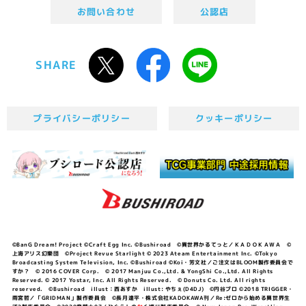
お問い合わせ
公認店
SHARE
プライバシーポリシー
クッキーポリシー
©BanG Dream! Project ©Craft Egg Inc. ©Bushiroad ©異世界かるてっと／ＫＡＤＯＫＡＷＡ ©
上海アリス幻樂団 ©Project Revue Starlight © 2023 Ateam Entertainment Inc. ©Tokyo
Broadcasting System Television, Inc. ©Bushiroad ©Koi・芳文社／ご注文はBLOOM製作委員会で
すか？ © 2016 COVER Corp. © 2017 Manjuu Co.,Ltd. & YongShi Co.,Ltd. All Rights
Reserved. © 2017 Yostar, Inc. All Rights Reserved. © Donuts Co. Ltd. All rights
reserved. ©Bushiroad illust：西あすか illust: やちぇ(D4DJ) ©円谷プロ ©2018 TRIGGER・
雨宮哲／「GRIDMAN」製作委員会 ©長月達平・株式会社KADOKAWA刊／Re:ゼロから始める異世界生