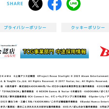
SHARE
プライバシーポリシー
クッキーポリシー
ＷＡ ©上海アリス幻樂団 ©Project Revue Starlight © 2023 Ateam Entertainment Inc. 
Shi Co.,Ltd. All Rights Reserved. © 2017 Yostar, Inc. All Rights Reserved.
N」製作委員会 ©長月達平・株式会社KADOKAWA刊／Re:ゼロから始める異世界生活2製作委員会 ©2020
GGER・雨宮哲／「DYNAZENON」製作委員会 © NEXON Games & Yostar ©木緒なち・KAD
DO ©あfろ・芳文社／野外活動委員会 ©C4 Connect Inc. ©てっぺんグランプリ実行委員会 ©Spider
暁なつめ・三嶋くろね／KADOKAWA／このすば爆焔製作委員会 ©Bandai Namco Entertainment In
子／集英社・君のことが大大大大大好きな製作委員会 ©IIS-P／ぽんのみち製作委員会 ©円谷プロ 