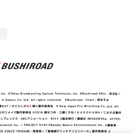
©Tokyo Broadcasting System Television, Inc. ©Bushiroad ©Koi・芳文社／
 © Donuts Co. Ltd. All rights reserved. ©Bushiroad illust：西あすか
竜騎士07／ひぐらしの
な
く頃に製作委員会 © New Japan Pro-Wrestling Co.,Ltd. All
OKAWA／ぼくたちのリメイク製作委員会 ©2016 暁なつめ・三嶋くろね／ＫＡＤＯＫＡＷＡ／このすば製作
 Lily／アニプレックス・ABCアニメーション・BS11 ©福本伸行／講談社 ®KODANSHA ©TYPE-
c. / PROJECT U149 ©Bandai Namco Entertainment Inc. ©硬梨菜・
©2023 TRIGGER・雨宮哲／「劇場版グリッドマンユニバース」製作委員会 ©