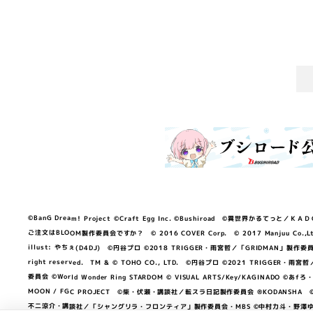
©BanG Dream! Project ©Craft Egg Inc. ©Bushiroad ©異世界かるてっと／ＫＡＤＯＫＡ
ご注文はBLOOM製作委員会ですか？ © 2016 COVER Corp. © 2017 Manjuu Co.,Ltd. & Yong
illust: やちぇ(D4DJ) ©円谷プロ ©2018 TRIGGER・雨宮哲／「GRIDMA
right reserved. TM & © TOHO CO., LTD. ©円谷プロ ©2021 TRI
委員会 ©World Wonder Ring STARDOM © VISUAL ARTS/Key/KAGINA
MOON / FGC PROJECT ©柴・伏瀬・講談社／転スラ日記製作委員会 ®KODANSHA ©2023 
不二涼介・講談社／「シャングリラ・フロンティア」製作委員会・MBS ©中村力斗・野澤ゆき