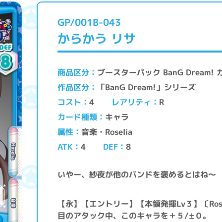
GP/001B-043
からかう リサ
ブースターパック BanG Dream
商品区分
「BanG Dream!」シリーズ
作品区分
レアリティ
コスト
4
R
キャラ
カード種類
音楽・Roselia
属性
ATK
DEF
4
8
いやー、紗夜が他のバンドを褒めるとはね～
【永】【エントリー】【本領発揮Lv３】〔Ros
目のアタック中、このキャラを＋５/±０。