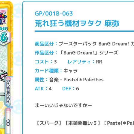
GP/001B-063
荒れ狂う機材ヲタク 麻弥
ブースターパック BanG Dream
商品区分
「BanG Dream!」シリーズ
作品区分
レアリティ
コスト
RR
3
キャラ
カード種類
音楽・Pastel＊Palettes
属性
ATK
DEF
4
6
まーいいじゃないですかー
【スパーク】【本領発揮Lv３】〔Pastel＊Pa