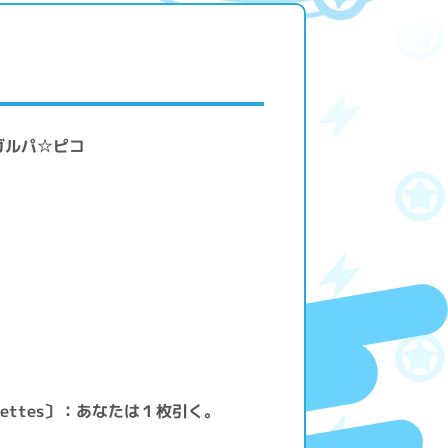
! ガルパ☆ピコ
lettes〕：あなたは１枚引く。