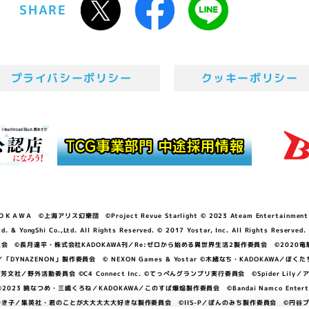
SHARE
プライバシーポリシー
クッキーポリシー
ＷＡ ©上海アリス幻樂団 ©Project Revue Starlight © 2023 Ateam Entertainment Inc. 
Shi Co.,Ltd. All Rights Reserved. © 2017 Yostar, Inc. All Rights Reserved.
N」製作委員会 ©長月達平・株式会社KADOKAWA刊／Re:ゼロから始める異世界生活2製作委員会 ©2020
GGER・雨宮哲／「DYNAZENON」製作委員会 © NEXON Games & Yostar ©木緒なち・KAD
DO ©あfろ・芳文社／野外活動委員会 ©C4 Connect Inc. ©てっぺんグランプリ実行委員会 ©Spider
暁なつめ・三嶋くろね／KADOKAWA／このすば爆焔製作委員会 ©Bandai Namco Entertainment In
子／集英社・君のことが大大大大大好きな製作委員会 ©IIS-P／ぽんのみち製作委員会 ©円谷プロ 