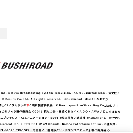
©Tokyo Broadcasting System Television, Inc. ©Bushiroad ©Koi・芳文社／
 © Donuts Co. Ltd. All rights reserved. ©Bushiroad illust：西あすか
竜騎士07／ひぐらしの
な
く頃に製作委員会 © New Japan Pro-Wrestling Co.,Ltd. All
OKAWA／ぼくたちのリメイク製作委員会 ©2016 暁なつめ・三嶋くろね／ＫＡＤＯＫＡＷＡ／このすば製作
 Lily／アニプレックス・ABCアニメーション・BS11 ©福本伸行／講談社 ®KODANSHA ©TYPE-
c. / PROJECT U149 ©Bandai Namco Entertainment Inc. ©硬梨菜・
©2023 TRIGGER・雨宮哲／「劇場版グリッドマンユニバース」製作委員会 ©