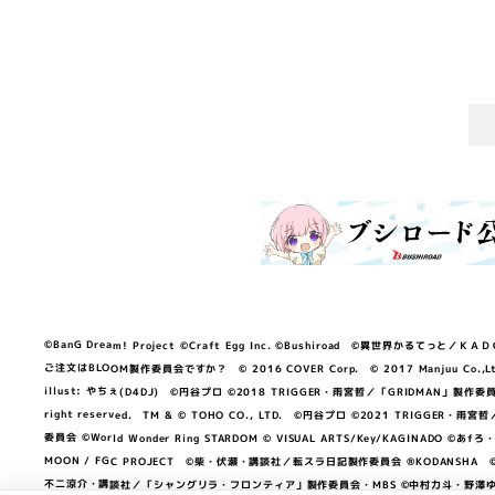
©BanG Dream! Project ©Craft Egg Inc. ©Bushiroad ©異世界かるてっと／ＫＡＤＯＫＡ
ご注文はBLOOM製作委員会ですか？ © 2016 COVER Corp. © 2017 Manjuu Co.,Ltd. & Yong
illust: やちぇ(D4DJ) ©円谷プロ ©2018 TRIGGER・雨宮哲／「GRIDMA
right reserved. TM & © TOHO CO., LTD. ©円谷プロ ©2021 TRI
委員会 ©World Wonder Ring STARDOM © VISUAL ARTS/Key/KAGINA
MOON / FGC PROJECT ©柴・伏瀬・講談社／転スラ日記製作委員会 ®KODANSHA ©2023 
不二涼介・講談社／「シャングリラ・フロンティア」製作委員会・MBS ©中村力斗・野澤ゆき