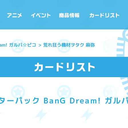
eam! ガルパ☆ピコ
荒れ狂う機材ヲタク 麻弥
ーパック BanG Dream! ガ