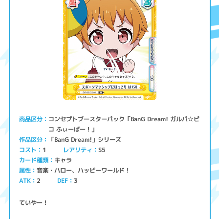
コンセプトブースターパック「BanG Dream! ガルパ☆ピ
商品区分
コ ふぃーばー！」
「BanG Dream!」シリーズ
作品区分
コスト
レアリティ
S5
1
キャラ
カード種類
音楽・ハロー、ハッピーワールド！
属性
ATK
2
3
DEF
ていやー！