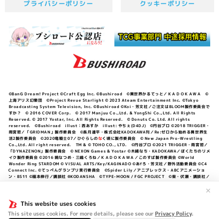
プライバシーポリシー
クッキーポリシー
©BanG Dream! Project ©Craft Egg Inc. ©Bushiroad ©異世界かるてっと／ＫＡＤＯＫＡＷＡ ©
上海アリス幻樂団 ©Project Revue Starlight © 2023 Ateam Entertainment Inc. ©Tokyo
Broadcasting System Television, Inc. ©Bushiroad ©Koi・芳文社／ご注文はBLOOM製作委員会で
すか？ © 2016 COVER Corp. © 2017 Manjuu Co.,Ltd. & YongShi Co.,Ltd. All Rights
Reserved. © 2017 Yostar, Inc. All Rights Reserved. © Donuts Co. Ltd. All rights
reserved. ©Bushiroad illust：西あすか illust: やちぇ(D4DJ) ©円谷プロ ©2018 TRIGGER・
雨宮哲／「GRIDMAN」製作委員会 ©長月達平・株式会社KADOKAWA刊／Re:ゼロから始める異世界生
活2製作委員会 ©2020竜騎士07／ひぐらしの
な
く頃に製作委員会 © New Japan Pro-Wrestling
Co.,Ltd. All right reserved. TM & © TOHO CO., LTD. ©円谷プロ ©2021 TRIGGER・雨宮哲／
「DYNAZENON」製作委員会 © NEXON Games & Yostar ©木緒なち・KADOKAWA／ぼくたちのリメ
イク製作委員会 ©2016 暁なつめ・三嶋くろね／ＫＡＤＯＫＡＷＡ／このすば製作委員会 ©World
Wonder Ring STARDOM © VISUAL ARTS/Key/KAGINADO ©あfろ・芳文社／野外活動委員会 ©C4
Connect Inc. ©てっぺんグランプリ実行委員会 ©Spider Lily／アニプレックス・ABCアニメーショ
ン・BS11 ©福本伸行／講談社 ®KODANSHA ©TYPE-MOON / FGC PROJECT ©柴・伏瀬・講談社／
転スラ日記製作委員会 ®KODANSHA ©2023 暁なつめ・三嶋くろね／KADOKAWA／このすば爆焔製作
委員会 ©Bandai Namco Entertainment Inc. / PROJECT U149 ©Bandai Namco
✕
Entertainment Inc. ©硬梨菜・不二涼介・講談社／「シャングリラ・フロンティア」製作委員会・MBS
©中村力斗・野澤ゆき子／集英社・君のことが大大大大大好きな製作委員会 ©IIS-P／ぽんのみち製作委
This website uses cookies
員会 ©円谷プロ ©2023 TRIGGER・雨宮哲／「劇場版グリッドマンユニバース」製作委員会 © NEXON
This site uses cookies. For more details, please see our
Privacy Policy
.
Games／アビドス商店街 ©プロジェクトラブライブ！蓮ノ空女学院スクールアイドルクラブ ©「勇気爆