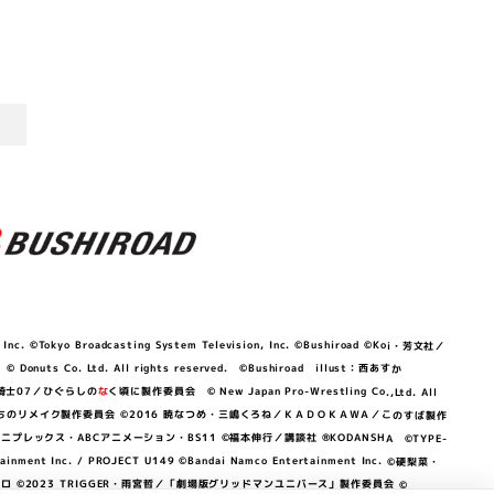
©Tokyo Broadcasting System Television, Inc. ©Bushiroad ©Koi・芳文社／
 © Donuts Co. Ltd. All rights reserved. ©Bushiroad illust：西あすか
竜騎士07／ひぐらしの
な
く頃に製作委員会 © New Japan Pro-Wrestling Co.,Ltd. All
OKAWA／ぼくたちのリメイク製作委員会 ©2016 暁なつめ・三嶋くろね／ＫＡＤＯＫＡＷＡ／このすば製作
 Lily／アニプレックス・ABCアニメーション・BS11 ©福本伸行／講談社 ®KODANSHA ©TYPE-
c. / PROJECT U149 ©Bandai Namco Entertainment Inc. ©硬梨菜・
©2023 TRIGGER・雨宮哲／「劇場版グリッドマンユニバース」製作委員会 ©