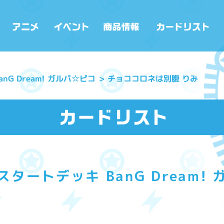
G Dream! ガルパ☆ピコ
チョココロネは別腹 りみ
タートデッキ BanG Dream!