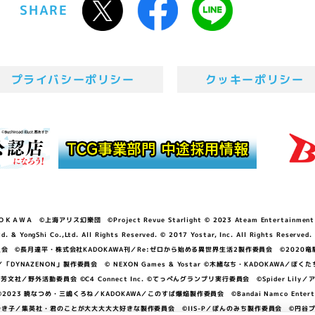
SHARE
プライバシーポリシー
クッキーポリシー
ＷＡ ©上海アリス幻樂団 ©Project Revue Starlight © 2023 Ateam Entertainment Inc. 
Shi Co.,Ltd. All Rights Reserved. © 2017 Yostar, Inc. All Rights Reserved.
N」製作委員会 ©長月達平・株式会社KADOKAWA刊／Re:ゼロから始める異世界生活2製作委員会 ©2020
GGER・雨宮哲／「DYNAZENON」製作委員会 © NEXON Games & Yostar ©木緒なち・KAD
DO ©あfろ・芳文社／野外活動委員会 ©C4 Connect Inc. ©てっぺんグランプリ実行委員会 ©Spider
暁なつめ・三嶋くろね／KADOKAWA／このすば爆焔製作委員会 ©Bandai Namco Entertainment In
子／集英社・君のことが大大大大大好きな製作委員会 ©IIS-P／ぽんのみち製作委員会 ©円谷プロ 