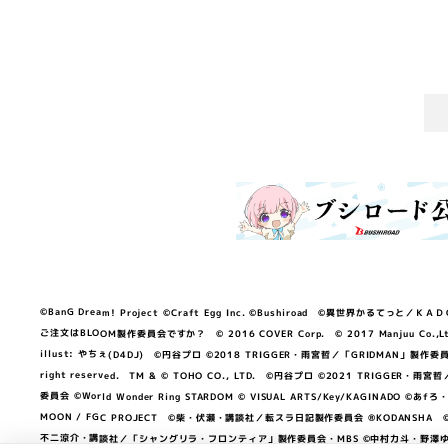
©BanG Dream! Project ©Craft Egg Inc. ©Bushiroad ©異世界かるてっと／ＫＡＤＯＫＡ
ご注文はBLOOM製作委員会ですか？ © 2016 COVER Corp. © 2017 Manjuu Co.,Ltd. & Yong
illust: やちぇ(D4DJ) ©円谷プロ ©2018 TRIGGER・雨宮哲／「GRIDMA
right reserved. TM & © TOHO CO., LTD. ©円谷プロ ©2021 TRI
委員会 ©World Wonder Ring STARDOM © VISUAL ARTS/Key/KAGINA
MOON / FGC PROJECT ©柴・伏瀬・講談社／転スラ日記製作委員会 ®KODANSHA ©2023 
不二涼介・講談社／「シャングリラ・フロンティア」製作委員会・MBS ©中村力斗・野澤ゆき