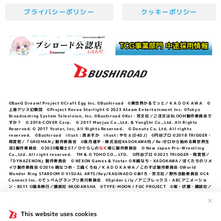
プライバシーポリシー
クッキーポリシー
©BanG Dream! Project ©Craft Egg Inc. ©Bushiroad ©異世界かるてっと／ＫＡＤＯＫＡＷＡ ©
上海アリス幻樂団 ©Project Revue Starlight © 2023 Ateam Entertainment Inc. ©Tokyo
Broadcasting System Television, Inc. ©Bushiroad ©Koi・芳文社／ご注文はBLOOM製作委員会で
すか？ © 2016 COVER Corp. © 2017 Manjuu Co.,Ltd. & YongShi Co.,Ltd. All Rights
Reserved. © 2017 Yostar, Inc. All Rights Reserved. © Donuts Co. Ltd. All rights
reserved. ©Bushiroad illust：西あすか illust: やちぇ(D4DJ) ©円谷プロ ©2018 TRIGGER・
雨宮哲／「GRIDMAN」製作委員会 ©長月達平・株式会社KADOKAWA刊／Re:ゼロから始める異世界生
活2製作委員会 ©2020竜騎士07／ひぐらしの
な
く頃に製作委員会 © New Japan Pro-Wrestling
Co.,Ltd. All right reserved. TM & © TOHO CO., LTD. ©円谷プロ ©2021 TRIGGER・雨宮哲／
「DYNAZENON」製作委員会 © NEXON Games & Yostar ©木緒なち・KADOKAWA／ぼくたちのリメ
イク製作委員会 ©2016 暁なつめ・三嶋くろね／ＫＡＤＯＫＡＷＡ／このすば製作委員会 ©World
Wonder Ring STARDOM © VISUAL ARTS/Key/KAGINADO ©あfろ・芳文社／野外活動委員会 ©C4
Connect Inc. ©てっぺんグランプリ実行委員会 ©Spider Lily／アニプレックス・ABCアニメーショ
ン・BS11 ©福本伸行／講談社 ®KODANSHA ©TYPE-MOON / FGC PROJECT ©柴・伏瀬・講談社／
転スラ日記製作委員会 ®KODANSHA ©2023 暁なつめ・三嶋くろね／KADOKAWA／このすば爆焔製作
委員会 ©Bandai Namco Entertainment Inc. / PROJECT U149 ©Bandai Namco
✕
Entertainment Inc. ©硬梨菜・不二涼介・講談社／「シャングリラ・フロンティア」製作委員会・MBS
©中村力斗・野澤ゆき子／集英社・君のことが大大大大大好きな製作委員会 ©IIS-P／ぽんのみち製作委
This website uses cookies
員会 ©円谷プロ ©2023 TRIGGER・雨宮哲／「劇場版グリッドマンユニバース」製作委員会 © NEXON