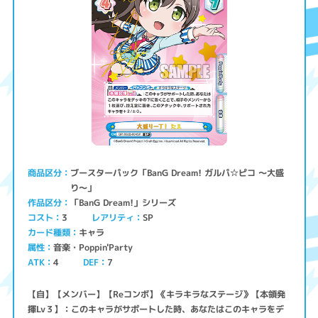
ブースターパック「BanG Dream! ガルパ☆ピコ ～大盛
商品区分
り～」
「BanG Dream!」シリーズ
作品区分
コスト
レアリティ
SP
3
キャラ
カード種類
音楽・Poppin'Party
属性
ATK
4
7
DEF
【自】【メンバー】【Reコンボ】《キラキラなステージ》【本領発
揮Lv３】：このキャラがサポートした時、あなたはこのキャラをデ