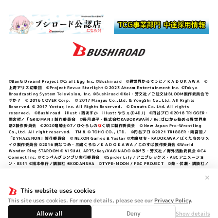
©BanG Dream! Project ©Craft Egg Inc. ©Bushiroad ©異世界かるてっと／ＫＡＤＯＫＡＷＡ ©
上海アリス幻樂団 ©Project Revue Starlight © 2023 Ateam Entertainment Inc. ©Tokyo
Broadcasting System Television, Inc. ©Bushiroad ©Koi・芳文社／ご注文はBLOOM製作委員会で
すか？ © 2016 COVER Corp. © 2017 Manjuu Co.,Ltd. & YongShi Co.,Ltd. All Rights
Reserved. © 2017 Yostar, Inc. All Rights Reserved. © Donuts Co. Ltd. All rights
reserved. ©Bushiroad illust：西あすか illust: やちぇ(D4DJ) ©円谷プロ ©2018 TRIGGER・
雨宮哲／「GRIDMAN」製作委員会 ©長月達平・株式会社KADOKAWA刊／Re:ゼロから始める異世界生
活2製作委員会 ©2020竜騎士07／ひぐらしの
な
く頃に製作委員会 © New Japan Pro-Wrestling
Co.,Ltd. All right reserved. TM & © TOHO CO., LTD. ©円谷プロ ©2021 TRIGGER・雨宮哲／
「DYNAZENON」製作委員会 © NEXON Games & Yostar ©木緒なち・KADOKAWA／ぼくたちのリメ
イク製作委員会 ©2016 暁なつめ・三嶋くろね／ＫＡＤＯＫＡＷＡ／このすば製作委員会 ©World
Wonder Ring STARDOM © VISUAL ARTS/Key/KAGINADO ©あfろ・芳文社／野外活動委員会 ©C4
Connect Inc. ©てっぺんグランプリ実行委員会 ©Spider Lily／アニプレックス・ABCアニメーショ
ン・BS11 ©福本伸行／講談社 ®KODANSHA ©TYPE-MOON / FGC PROJECT ©柴・伏瀬・講談社／
転スラ日記製作委員会 ®KODANSHA ©2023 暁なつめ・三嶋くろね／KADOKAWA／このすば爆焔製作
委員会 ©Bandai Namco Entertainment Inc. / PROJECT U149 ©Bandai Namco
✕
Entertainment Inc. ©硬梨菜・不二涼介・講談社／「シャングリラ・フロンティア」製作委員会・MBS
©中村力斗・野澤ゆき子／集英社・君のことが大大大大大好きな製作委員会 ©IIS-P／ぽんのみち製作委
This website uses cookies
員会 ©円谷プロ ©2023 TRIGGER・雨宮哲／「劇場版グリッドマンユニバース」製作委員会 © NEXON
This site uses cookies. For more details, please see our
Privacy Policy
.
Games／アビドス商店街 ©プロジェクトラブライブ！蓮ノ空女学院スクールアイドルクラブ ©「勇気爆
発バーンブレイバーン」製作委員会
Allow all
Deny
Show details