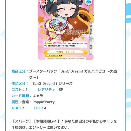
ブースターパック「BanG Dream! ガルパ☆ピコ ～大盛
商品区分
り～」
「BanG Dream!」シリーズ
作品区分
コスト
レアリティ
SP
1
キャラ
カード種類
音楽・Poppin'Party
属性
ATK
2
4
DEF
【スパーク】【本領発揮Lv４】：あなたは自分の手札からキャラを
１枚選び、エントリーに置いてよい。