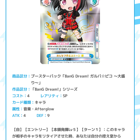
ブースターパック「BanG Dream! ガルパ☆ピコ ～大盛
商品区分
り～」
「BanG Dream!」シリーズ
作品区分
コスト
レアリティ
SP
4
キャラ
カード種類
音楽・Afterglow
属性
ATK
4
9
DEF
【自】【エントリー】【本領発揮Lv５】【ターン１】：このキャラ
が相手のキャラをリタイアさせた時、あなたは自分の控え室から