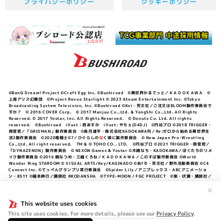
プライバシーポリシー
クッキーポリシー
©BanG Dream! Project ©Craft Egg Inc. ©Bushiroad ©異世界かるてっと／ＫＡＤＯＫＡＷＡ ©
上海アリス幻樂団 ©Project Revue Starlight © 2023 Ateam Entertainment Inc. ©Tokyo
Broadcasting System Television, Inc. ©Bushiroad ©Koi・芳文社／ご注文はBLOOM製作委員会で
すか？ © 2016 COVER Corp. © 2017 Manjuu Co.,Ltd. & YongShi Co.,Ltd. All Rights
Reserved. © 2017 Yostar, Inc. All Rights Reserved. © Donuts Co. Ltd. All rights
reserved. ©Bushiroad illust：西あすか illust: やちぇ(D4DJ) ©円谷プロ ©2018 TRIGGER・
雨宮哲／「GRIDMAN」製作委員会 ©長月達平・株式会社KADOKAWA刊／Re:ゼロから始める異世界生
活2製作委員会 ©2020竜騎士07／ひぐらしの
な
く頃に製作委員会 © New Japan Pro-Wrestling
Co.,Ltd. All right reserved. TM & © TOHO CO., LTD. ©円谷プロ ©2021 TRIGGER・雨宮哲／
「DYNAZENON」製作委員会 © NEXON Games & Yostar ©木緒なち・KADOKAWA／ぼくたちのリメ
イク製作委員会 ©2016 暁なつめ・三嶋くろね／ＫＡＤＯＫＡＷＡ／このすば製作委員会 ©World
Wonder Ring STARDOM © VISUAL ARTS/Key/KAGINADO ©あfろ・芳文社／野外活動委員会 ©C4
Connect Inc. ©てっぺんグランプリ実行委員会 ©Spider Lily／アニプレックス・ABCアニメーショ
ン・BS11 ©福本伸行／講談社 ®KODANSHA ©TYPE-MOON / FGC PROJECT ©柴・伏瀬・講談社／
転スラ日記製作委員会 ®KODANSHA ©2023 暁なつめ・三嶋くろね／KADOKAWA／このすば爆焔製作
委員会 ©Bandai Namco Entertainment Inc. / PROJECT U149 ©Bandai Namco
✕
Entertainment Inc. ©硬梨菜・不二涼介・講談社／「シャングリラ・フロンティア」製作委員会・MBS
©中村力斗・野澤ゆき子／集英社・君のことが大大大大大好きな製作委員会 ©IIS-P／ぽんのみち製作委
This website uses cookies
員会 ©円谷プロ ©2023 TRIGGER・雨宮哲／「劇場版グリッドマンユニバース」製作委員会 © NEXON
This site uses cookies. For more details, please see our
Privacy Policy
.
Games／アビドス商店街 ©プロジェクトラブライブ！蓮ノ空女学院スクールアイドルクラブ ©「勇気爆