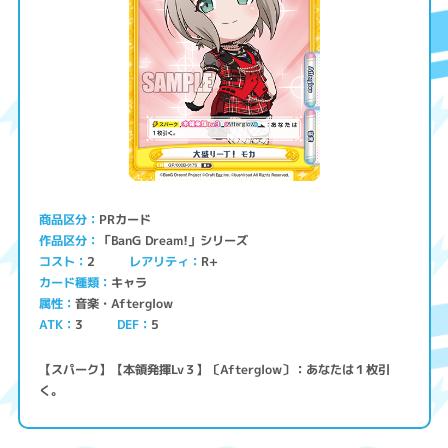
PRカード
商品区分
「BanG Dream!」シリーズ
作品区分
コスト
レアリティ
R+
2
キャラ
カード種類
音楽・Afterglow
属性
ATK
3
5
DEF
【スパーク】【本領発揮Lv３】〔Afterglow〕：あなたは１枚引
く。