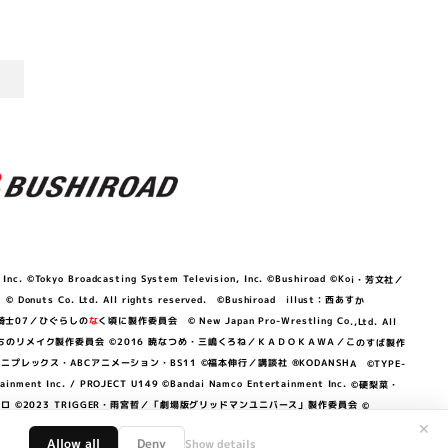
©Tokyo Broadcasting System Television, Inc. ©Bushiroad ©Koi・芳文社／
 © Donuts Co. Ltd. All rights reserved. ©Bushiroad illust：西あすか
竜騎士07／ひぐらしの
な
く頃に製作委員会 © New Japan Pro-Wrestling Co.,Ltd. All
OKAWA／ぼくたちのリメイク製作委員会 ©2016 暁なつめ・三嶋くろね／ＫＡＤＯＫＡＷＡ／このすば製作
 Lily／アニプレックス・ABCアニメーション・BS11 ©福本伸行／講談社 ®KODANSHA ©TYPE-
c. / PROJECT U149 ©Bandai Namco Entertainment Inc. ©硬梨菜・
©2023 TRIGGER・雨宮哲／「劇場版グリッドマンユニバース」製作委員会 ©
✕
Allow all
Deny
Show details