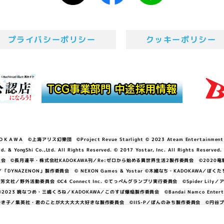
プライバシーポリシー
クッキーポリシー
ＷＡ ©上海アリス幻樂団 ©Project Revue Starlight © 2023 Ateam Entertainment Inc. 
Shi Co.,Ltd. All Rights Reserved. © 2017 Yostar, Inc. All Rights Reserved.
N」製作委員会 ©長月達平・株式会社KADOKAWA刊／Re:ゼロから始める異世界生活2製作委員会 ©2020
GGER・雨宮哲／「DYNAZENON」製作委員会 © NEXON Games & Yostar ©木緒なち・KAD
DO ©あfろ・芳文社／野外活動委員会 ©C4 Connect Inc. ©てっぺんグランプリ実行委員会 ©Spider
暁なつめ・三嶋くろね／KADOKAWA／このすば爆焔製作委員会 ©Bandai Namco Entertainment In
子／集英社・君のことが大大大大大好きな製作委員会 ©IIS-P／ぽんのみち製作委員会 ©円谷プロ 
アイドルクラブ ©「勇気爆発バーンブレイバーン」製作委員会