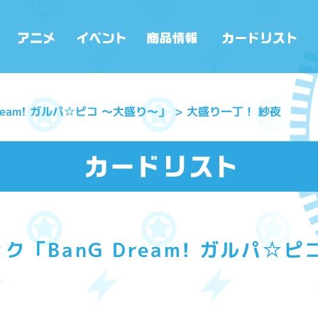
ream! ガルパ☆ピコ ～大盛り～」
大盛り一丁！ 紗夜
「BanG Dream! ガルパ☆