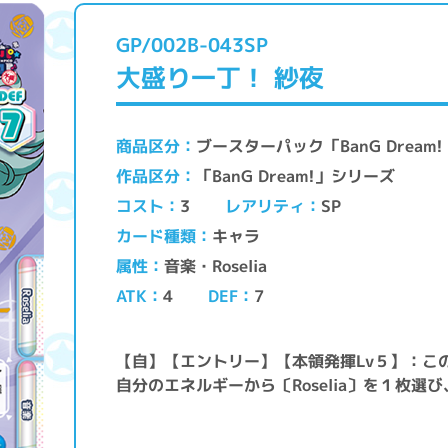
GP/002B-043SP
大盛り一丁！ 紗夜
ブースターパック「BanG Drea
商品区分
「BanG Dream!」シリーズ
作品区分
レアリティ
コスト
SP
3
キャラ
カード種類
音楽・Roselia
属性
ATK
DEF
4
7
【自】【エントリー】【本領発揮Lv５】：こ
自分のエネルギーから〔Roselia〕を１枚