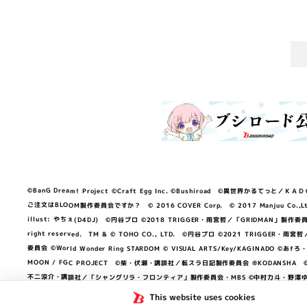
©BanG Dream! Project ©Craft Egg Inc. ©Bushiroad ©異世界かるてっと／ＫＡＤＯＫＡ
ご注文はBLOOM製作委員会ですか？ © 2016 COVER Corp. © 2017 Manjuu Co.,Ltd. & Yong
illust: やちぇ(D4DJ) ©円谷プロ ©2018 TRIGGER・雨宮哲／「GRIDMA
right reserved. TM & © TOHO CO., LTD. ©円谷プロ ©2021 TRI
委員会 ©World Wonder Ring STARDOM © VISUAL ARTS/Key/KAGINA
MOON / FGC PROJECT ©柴・伏瀬・講談社／転スラ日記製作委員会 ®KODANSHA ©2023 
不二涼介・講談社／「シャングリラ・フロンティア」製作委員会・MBS ©中村力斗・野澤ゆき
NEXON Games／アビドス商店街 ©プロジェクトラブライブ！蓮ノ空女学院スクール
This website uses cookies